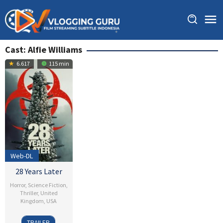
Skip
to
content
Cast:
Alfie Williams
6.617
115 min
Web-DL
28 Years Later
Horror
,
Science Fiction
,
Thriller
,
United
Kingdom
,
USA
18
Danny
TRAILER