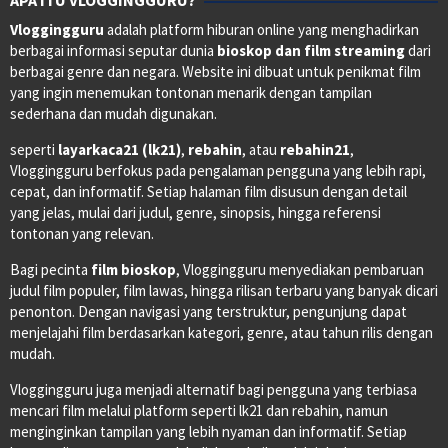
Vloggingguru
adalah platform hiburan online yang menghadirkan
berbagai informasi seputar dunia
bioskop dan film streaming
dari
berbagai genre dan negara. Website ini dibuat untuk penikmat film
yang ingin menemukan tontonan menarik dengan tampilan
sederhana dan mudah digunakan.
seperti
layarkaca21 (lk21)
,
rebahin
, atau
rebahin21
,
Vloggingguru berfokus pada pengalaman pengguna yang lebih rapi,
cepat, dan informatif. Setiap halaman film disusun dengan detail
yang jelas, mulai dari judul, genre, sinopsis, hingga referensi
tontonan yang relevan.
Bagi pecinta
film bioskop
, Vloggingguru menyediakan pembaruan
judul film populer, film lawas, hingga rilisan terbaru yang banyak dicari
penonton. Dengan navigasi yang terstruktur, pengunjung dapat
menjelajahi film berdasarkan kategori, genre, atau tahun rilis dengan
mudah.
Vloggingguru juga menjadi alternatif bagi pengguna yang terbiasa
mencari film melalui platform seperti lk21 dan rebahin, namun
menginginkan tampilan yang lebih nyaman dan informatif. Setiap