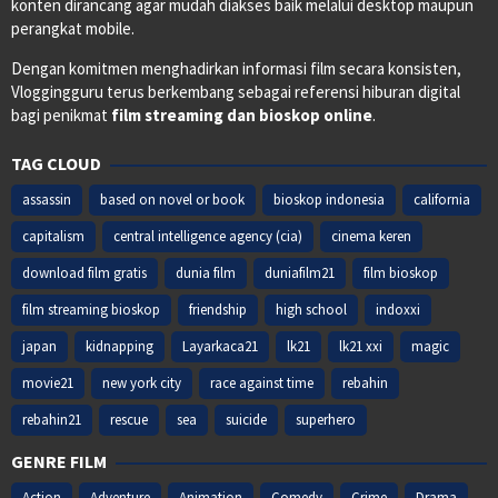
konten dirancang agar mudah diakses baik melalui desktop maupun
perangkat mobile.
Dengan komitmen menghadirkan informasi film secara konsisten,
Vloggingguru terus berkembang sebagai referensi hiburan digital
bagi penikmat
film streaming dan bioskop online
.
TAG CLOUD
assassin
based on novel or book
bioskop indonesia
california
capitalism
central intelligence agency (cia)
cinema keren
download film gratis
dunia film
duniafilm21
film bioskop
film streaming bioskop
friendship
high school
indoxxi
japan
kidnapping
Layarkaca21
lk21
lk21 xxi
magic
movie21
new york city
race against time
rebahin
rebahin21
rescue
sea
suicide
superhero
GENRE FILM
Action
Adventure
Animation
Comedy
Crime
Drama