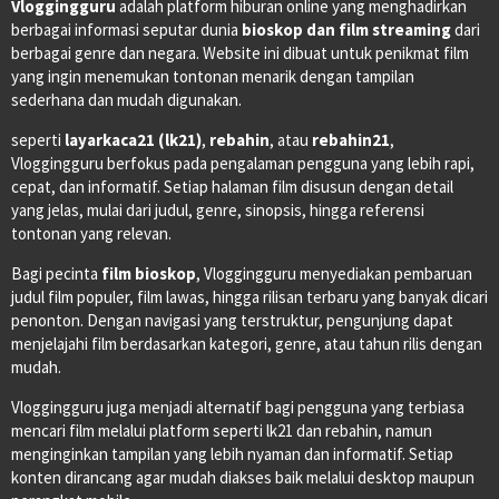
Vloggingguru
adalah platform hiburan online yang menghadirkan
berbagai informasi seputar dunia
bioskop dan film streaming
dari
berbagai genre dan negara. Website ini dibuat untuk penikmat film
yang ingin menemukan tontonan menarik dengan tampilan
sederhana dan mudah digunakan.
seperti
layarkaca21 (lk21)
,
rebahin
, atau
rebahin21
,
Vloggingguru berfokus pada pengalaman pengguna yang lebih rapi,
cepat, dan informatif. Setiap halaman film disusun dengan detail
yang jelas, mulai dari judul, genre, sinopsis, hingga referensi
tontonan yang relevan.
Bagi pecinta
film bioskop
, Vloggingguru menyediakan pembaruan
judul film populer, film lawas, hingga rilisan terbaru yang banyak dicari
penonton. Dengan navigasi yang terstruktur, pengunjung dapat
menjelajahi film berdasarkan kategori, genre, atau tahun rilis dengan
mudah.
Vloggingguru juga menjadi alternatif bagi pengguna yang terbiasa
mencari film melalui platform seperti lk21 dan rebahin, namun
menginginkan tampilan yang lebih nyaman dan informatif. Setiap
konten dirancang agar mudah diakses baik melalui desktop maupun