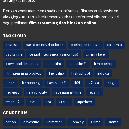
perangkat mobile.
Dengan komitmen menghadirkan informasi film secara konsisten,
Vloggingguru terus berkembang sebagai referensi hiburan digital
bagi penikmat
film streaming dan bioskop online
.
TAG CLOUD
assassin
based on novel or book
bioskop indonesia
california
capitalism
central intelligence agency (cia)
cinema keren
download film gratis
dunia film
duniafilm21
film bioskop
film streaming bioskop
friendship
high school
indoxxi
japan
kidnapping
Layarkaca21
lk21
lk21 xxi
magic
movie21
new york city
race against time
rebahin
rebahin21
rescue
sea
suicide
superhero
GENRE FILM
Action
Adventure
Animation
Comedy
Crime
Drama