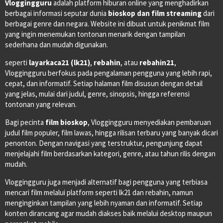
Vloggingguru
adalah platform hiburan online yang menghadirkan
berbagai informasi seputar dunia
bioskop dan film streaming
dari
berbagai genre dan negara. Website ini dibuat untuk penikmat film
yang ingin menemukan tontonan menarik dengan tampilan
sederhana dan mudah digunakan.
seperti
layarkaca21 (lk21)
,
rebahin
, atau
rebahin21
,
Vloggingguru berfokus pada pengalaman pengguna yang lebih rapi,
cepat, dan informatif. Setiap halaman film disusun dengan detail
yang jelas, mulai dari judul, genre, sinopsis, hingga referensi
tontonan yang relevan.
Bagi pecinta
film bioskop
, Vloggingguru menyediakan pembaruan
judul film populer, film lawas, hingga rilisan terbaru yang banyak dicari
penonton. Dengan navigasi yang terstruktur, pengunjung dapat
menjelajahi film berdasarkan kategori, genre, atau tahun rilis dengan
mudah.
Vloggingguru juga menjadi alternatif bagi pengguna yang terbiasa
mencari film melalui platform seperti lk21 dan rebahin, namun
menginginkan tampilan yang lebih nyaman dan informatif. Setiap
konten dirancang agar mudah diakses baik melalui desktop maupun