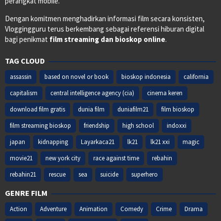
perangkat mobile.
Dengan komitmen menghadirkan informasi film secara konsisten,
Vloggingguru terus berkembang sebagai referensi hiburan digital
bagi penikmat
film streaming dan bioskop online
.
TAG CLOUD
assassin
based on novel or book
bioskop indonesia
california
capitalism
central intelligence agency (cia)
cinema keren
download film gratis
dunia film
duniafilm21
film bioskop
film streaming bioskop
friendship
high school
indoxxi
japan
kidnapping
Layarkaca21
lk21
lk21 xxi
magic
movie21
new york city
race against time
rebahin
rebahin21
rescue
sea
suicide
superhero
GENRE FILM
Action
Adventure
Animation
Comedy
Crime
Drama