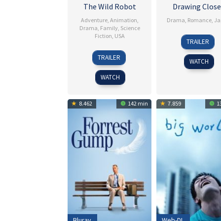
The Wild Robot
Drawing Close
Adventure
,
Animation
,
Drama
,
Romance
,
Ja
Drama
,
Family
,
Science
Fiction
,
USA
26
Takahi
TRAILER
Jun
Miki
12
Chris
2024
TRAILER
WATCH
Sep
Sanders
2024
WATCH
8.462
142 min
7.859
1
Bluray
Web-DL