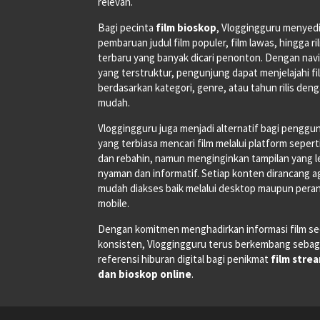
relevan.
Bagi pecinta
film bioskop
, Vloggingguru menyed
pembaruan judul film populer, film lawas, hingga ri
terbaru yang banyak dicari penonton. Dengan navi
yang terstruktur, pengunjung dapat menjelajahi fi
berdasarkan kategori, genre, atau tahun rilis den
mudah.
Vloggingguru juga menjadi alternatif bagi penggu
yang terbiasa mencari film melalui platform seperti
dan rebahin, namun menginginkan tampilan yang l
nyaman dan informatif. Setiap konten dirancang a
mudah diakses baik melalui desktop maupun pera
mobile.
Dengan komitmen menghadirkan informasi film se
konsisten, Vloggingguru terus berkembang sebag
referensi hiburan digital bagi penikmat
film stre
dan bioskop online
.