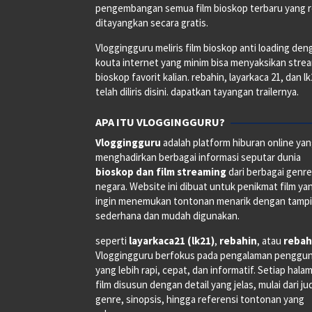
pengembangan semua film bioskop terbaru yang 
ditayangkan secara gratis.
Vloggingguru meliris film bioskop anti loading den
kouta internet yang minim bisa menyaksikan stre
bioskop favorit kalian. rebahin, layarkaca 21, dan l
telah diliris disini. dapatkan tayangan trailernya.
APA ITU VLOGGINGGURU?
Vloggingguru
adalah platform hiburan online ya
menghadirkan berbagai informasi seputar dunia
bioskop dan film streaming
dari berbagai genr
negara. Website ini dibuat untuk penikmat film ya
ingin menemukan tontonan menarik dengan tampi
sederhana dan mudah digunakan.
seperti
layarkaca21 (lk21)
,
rebahin
, atau
rebah
Vloggingguru berfokus pada pengalaman penggu
yang lebih rapi, cepat, dan informatif. Setiap hala
film disusun dengan detail yang jelas, mulai dari ju
genre, sinopsis, hingga referensi tontonan yang