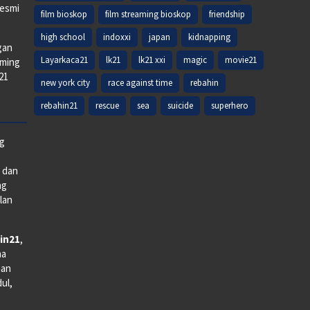
resmi
film bioskop
film streaming bioskop
friendship
high school
indoxxi
japan
kidnapping
gan
Layarkaca21
lk21
lk21 xxi
magic
movie21
aming
k21
new york city
race against time
rebahin
rebahin21
rescue
sea
suicide
superhero
ng
e dan
ng
lan
in21
,
na
man
dul,