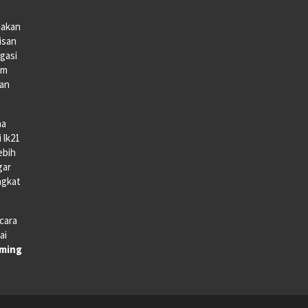
iakan
lisan
gasi
lm
gan
na
 lk21
ebih
gar
ngkat
cara
ai
aming