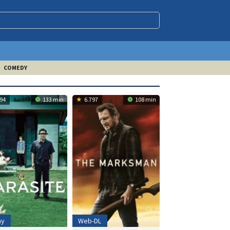
COMEDY
94
133 min
6.797
108 min
ay
Web-DL