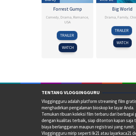
Forrest Gump
Big World
Comedy
,
Drama
,
Romance
,
Drama
,
Family
,
Chi
USA
27
Yang
TRAILER
23
Robert
Dec
Lina
TRAILER
Jun
Zemeckis
2024
WATCH
1994
WATCH
TENTANG VLOGGINGGURU
Vloggingguru adalah platform streaming film grati
menghadirkan pengalaman bioskop ke layar Anda.
Temukan ribuan koleksi film terbaru dari berbagai
dengan kualitas terbaik, siap ditonton kapan saja 
biaya berlangganan maupun registrasi yang rumit.
Vloggingguru mirip seperti lk21 atau layarkaca21 