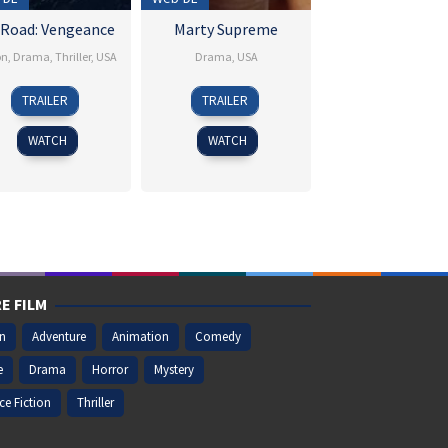
 Road: Vengeance
Marty Supreme
on
,
Drama
,
Thriller
,
USA
Drama
,
USA
27
Jonathan
19
Josh
TRAILER
TRAILER
Jun
Hensleigh
Dec
Safdie
2025
2025
WATCH
WATCH
E FILM
on
Adventure
Animation
Comedy
e
Drama
Horror
Mystery
ce Fiction
Thriller