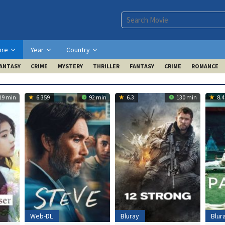
nre
Year
Country
ANTASY
CRIME
MYSTERY
THRILLER
FANTASY
CRIME
ROMANCE
19 min
6.359
92 min
6.3
130 min
8.4
Web-DL
Bluray
Blur