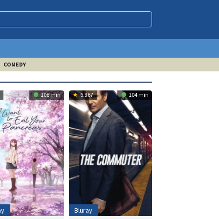
COMEDY
108 min
6.367
104 min
ay
Bluray