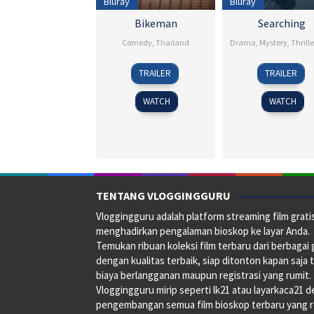
Bluray
Bluray
Bikeman
Searching
Comedy
,
Thailand
Drama
,
Mystery
,
Thrille
20
Prueksa
24
Anees
TRAILER
TRAILER
Sep
Amaruji
Aug
Chagan
2018
2018
WATCH
WATCH
TENTANG VLOGGINGGURU
Vloggingguru adalah platform streaming film grati
menghadirkan pengalaman bioskop ke layar Anda.
Temukan ribuan koleksi film terbaru dari berbagai
dengan kualitas terbaik, siap ditonton kapan saja 
biaya berlangganan maupun registrasi yang rumit.
Vloggingguru mirip seperti lk21 atau layarkaca21 
pengembangan semua film bioskop terbaru yang 