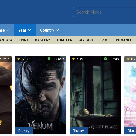
nre
Year
Country
ANTASY
CRIME
MYSTERY
THRILLER
FANTASY
CRIME
ROMANCE
21 min
6.827
112 min
7.393
91 min
8.2
Bluray
Bluray
Blur