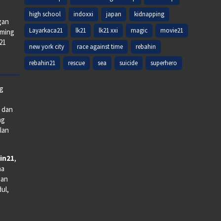
high school
indoxxi
japan
kidnapping
gan
Layarkaca21
lk21
lk21 xxi
magic
movie21
aming
k21
new york city
race against time
rebahin
rebahin21
rescue
sea
suicide
superhero
ng
e dan
ng
lan
in21
,
na
man
dul,