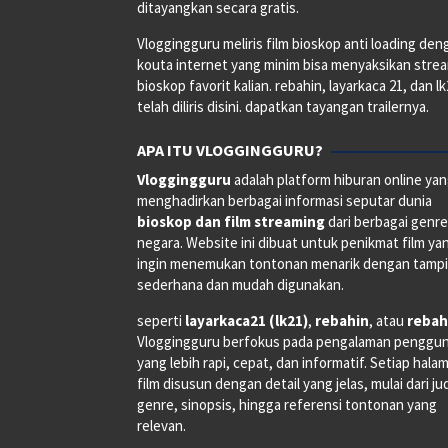
ditayangkan secara gratis.
Vloggingguru meliris film bioskop anti loading den
kouta internet yang minim bisa menyaksikan stre
bioskop favorit kalian. rebahin, layarkaca 21, dan l
telah diliris disini. dapatkan tayangan trailernya.
APA ITU VLOGGINGGURU?
Vloggingguru
adalah platform hiburan online ya
menghadirkan berbagai informasi seputar dunia
bioskop dan film streaming
dari berbagai genr
negara. Website ini dibuat untuk penikmat film ya
ingin menemukan tontonan menarik dengan tampi
sederhana dan mudah digunakan.
seperti
layarkaca21 (lk21)
,
rebahin
, atau
rebah
Vloggingguru berfokus pada pengalaman penggu
yang lebih rapi, cepat, dan informatif. Setiap hala
film disusun dengan detail yang jelas, mulai dari ju
genre, sinopsis, hingga referensi tontonan yang
relevan.