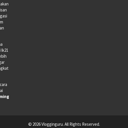
iakan
lisan
gasi
lm
gan
na
 lk21
ebih
gar
ngkat
cara
ai
aming
© 2026 Vlogginguru. All Rights Reserved.