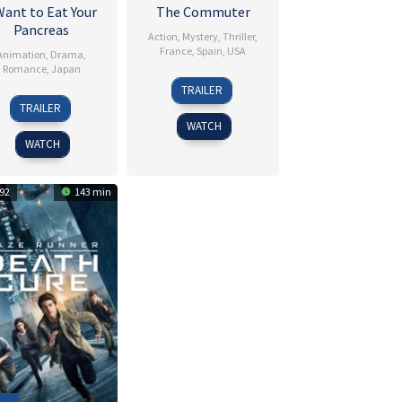
Want to Eat Your
The Commuter
Pancreas
Action
,
Mystery
,
Thriller
,
France
,
Spain
,
USA
Animation
,
Drama
,
Romance
,
Japan
11
Gayle
TRAILER
1
Shinichiro
Jan
Dickie
TRAILER
Sep
Ushijima
2018
WATCH
2018
WATCH
92
143 min