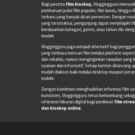
Bagi pecinta
film bioskop
, Vloggingguru menyed
pembaruan judul film populer, film lawas, hingga ri
terbaru yang banyak dicari penonton. Dengan navi
yang terstruktur, pengunjung dapat menjelajahi fi
berdasarkan kategori, genre, atau tahun rilis den
mudah.
Vloggingguru juga menjadi alternatif bagi penggu
yang terbiasa mencari film melalui platform seperti
dan rebahin, namun menginginkan tampilan yang l
nyaman dan informatif. Setiap konten dirancang a
mudah diakses baik melalui desktop maupun pera
mobile.
Dengan komitmen menghadirkan informasi film se
konsisten, Vloggingguru terus berkembang sebag
referensi hiburan digital bagi penikmat
film stre
dan bioskop online
.