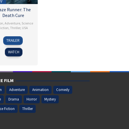
ay
aze Runner: The
Death Cure
on
,
Adventure
,
Science
iction
,
Thriller
,
USA
10
Wes
TRAILER
Jan
Ball
2018
WATCH
E FILM
on
Adventure
Animation
Comedy
e
Drama
Horror
Mystery
ce Fiction
Thriller