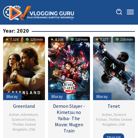
Skip
to
content
Year:
2020
7.128
120 min
8.206
117 min
7.177
150 min
Bluray
Bluray
Bluray
Greenland
Demon Slayer -
Tenet
Kimetsu no
Action
,
Adventure
,
Action
,
Science
Yaiba- The
Science Fiction
,
Fiction
,
Thriller
,
United
Movie: Mugen
Thriller
,
United
Kingdom
,
USA
Kingdom
,
USA
Train
22
Ilona
TRAILER