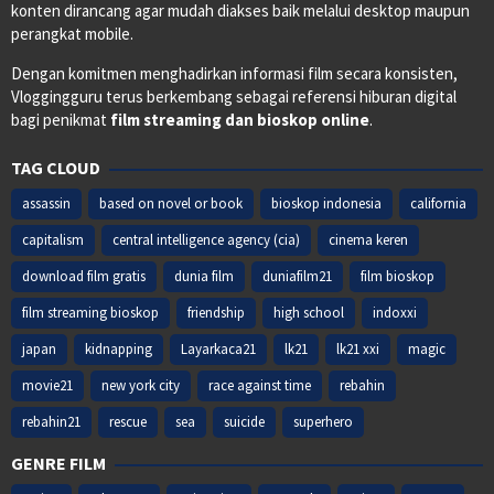
konten dirancang agar mudah diakses baik melalui desktop maupun
perangkat mobile.
Dengan komitmen menghadirkan informasi film secara konsisten,
Vloggingguru terus berkembang sebagai referensi hiburan digital
bagi penikmat
film streaming dan bioskop online
.
TAG CLOUD
assassin
based on novel or book
bioskop indonesia
california
capitalism
central intelligence agency (cia)
cinema keren
download film gratis
dunia film
duniafilm21
film bioskop
film streaming bioskop
friendship
high school
indoxxi
japan
kidnapping
Layarkaca21
lk21
lk21 xxi
magic
movie21
new york city
race against time
rebahin
rebahin21
rescue
sea
suicide
superhero
GENRE FILM