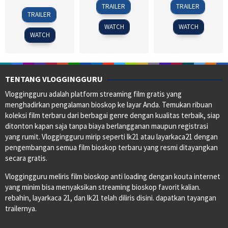
24
Cho
3
Mark
TRAILER
TRAILER
8
William
Jun
Il
Sep
Williams
TRAILER
Jan
Eubank
2020
2020
WATCH
WATCH
2020
WATCH
TENTANG VLOGGINGGURU
Vloggingguru adalah platform streaming film gratis yang
menghadirkan pengalaman bioskop ke layar Anda. Temukan ribuan
koleksi film terbaru dari berbagai genre dengan kualitas terbaik, siap
ditonton kapan saja tanpa biaya berlangganan maupun registrasi
yang rumit. Vloggingguru mirip seperti lk21 atau layarkaca21 dengan
pengembangan semua film bioskop terbaru yang resmi ditayangkan
secara gratis.
Vloggingguru meliris film bioskop anti loading dengan kouta internet
yang minim bisa menyaksikan streaming bioskop favorit kalian.
rebahin, layarkaca 21, dan lk21 telah diliris disini. dapatkan tayangan
trailernya.