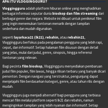
APA ITU VLOGGINGGURU?
Vloggingguru
adalah platform hiburan online yang menghadirkan
berbagai informasi seputar dunia
bioskop dan film streaming
dari
berbagai genre dan negara. Website ini dibuat untuk penikmat film
yang ingin menemukan tontonan menarik dengan tampilan
sederhana dan mudah digunakan.
seperti
layarkaca21 (lk21)
,
rebahin
, atau
rebahin21
,
Vloggingguru berfokus pada pengalaman pengguna yang lebih rapi,
cepat, dan informatif. Setiap halaman film disusun dengan detail
yang jelas, mulai dari judul, genre, sinopsis, hingga referensi
tontonan yang relevan.
Bagi pecinta
film bioskop
, Vloggingguru menyediakan pembaruan
judul film populer, film lawas, hingga rilisan terbaru yang banyak dicari
penonton. Dengan navigasi yang terstruktur, pengunjung dapat
menjelajahi film berdasarkan kategori, genre, atau tahun rilis dengan
mudah.
Vloggingguru juga menjadi alternatif bagi pengguna yang terbiasa
mencari film melalui platform seperti lk21 dan rebahin, namun
menginginkan tampilan yang lebih nyaman dan informatif. Setiap