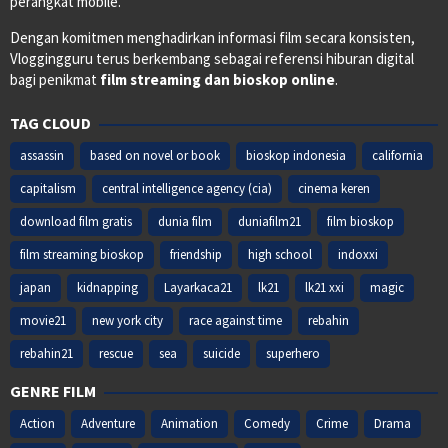
perangkat mobile.
Dengan komitmen menghadirkan informasi film secara konsisten,
Vloggingguru terus berkembang sebagai referensi hiburan digital
bagi penikmat
film streaming dan bioskop online
.
TAG CLOUD
assassin
based on novel or book
bioskop indonesia
california
capitalism
central intelligence agency (cia)
cinema keren
download film gratis
dunia film
duniafilm21
film bioskop
film streaming bioskop
friendship
high school
indoxxi
japan
kidnapping
Layarkaca21
lk21
lk21 xxi
magic
movie21
new york city
race against time
rebahin
rebahin21
rescue
sea
suicide
superhero
GENRE FILM
Action
Adventure
Animation
Comedy
Crime
Drama