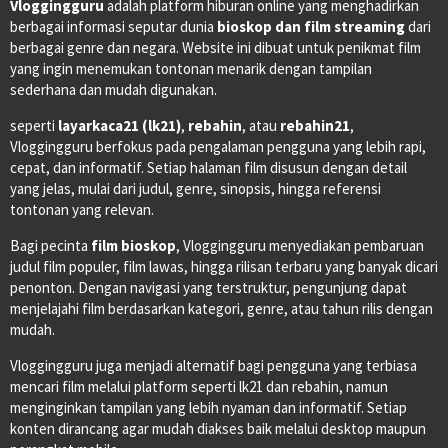
Vloggingguru
adalah platform hiburan online yang menghadirkan
berbagai informasi seputar dunia
bioskop dan film streaming
dari
berbagai genre dan negara. Website ini dibuat untuk penikmat film
yang ingin menemukan tontonan menarik dengan tampilan
sederhana dan mudah digunakan.
seperti
layarkaca21 (lk21)
,
rebahin
, atau
rebahin21
,
Vloggingguru berfokus pada pengalaman pengguna yang lebih rapi,
cepat, dan informatif. Setiap halaman film disusun dengan detail
yang jelas, mulai dari judul, genre, sinopsis, hingga referensi
tontonan yang relevan.
Bagi pecinta
film bioskop
, Vloggingguru menyediakan pembaruan
judul film populer, film lawas, hingga rilisan terbaru yang banyak dicari
penonton. Dengan navigasi yang terstruktur, pengunjung dapat
menjelajahi film berdasarkan kategori, genre, atau tahun rilis dengan
mudah.
Vloggingguru juga menjadi alternatif bagi pengguna yang terbiasa
mencari film melalui platform seperti lk21 dan rebahin, namun
menginginkan tampilan yang lebih nyaman dan informatif. Setiap
konten dirancang agar mudah diakses baik melalui desktop maupun