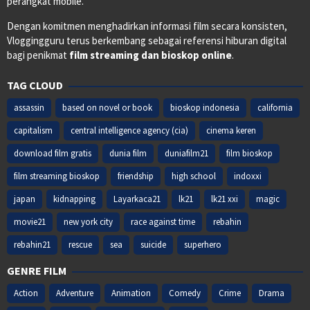
perangkat mobile.
Dengan komitmen menghadirkan informasi film secara konsisten,
Vloggingguru terus berkembang sebagai referensi hiburan digital
bagi penikmat
film streaming dan bioskop online
.
TAG CLOUD
assassin
based on novel or book
bioskop indonesia
california
capitalism
central intelligence agency (cia)
cinema keren
download film gratis
dunia film
duniafilm21
film bioskop
film streaming bioskop
friendship
high school
indoxxi
japan
kidnapping
Layarkaca21
lk21
lk21 xxi
magic
movie21
new york city
race against time
rebahin
rebahin21
rescue
sea
suicide
superhero
GENRE FILM
Action
Adventure
Animation
Comedy
Crime
Drama