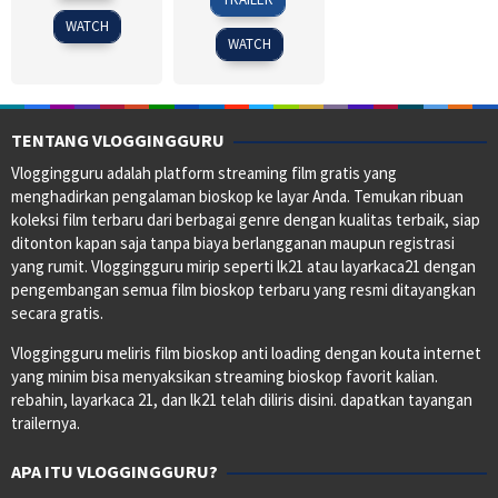
Nov
Lee
2013
WATCH
2012
WATCH
TENTANG VLOGGINGGURU
Vloggingguru adalah platform streaming film gratis yang
menghadirkan pengalaman bioskop ke layar Anda. Temukan ribuan
koleksi film terbaru dari berbagai genre dengan kualitas terbaik, siap
ditonton kapan saja tanpa biaya berlangganan maupun registrasi
yang rumit. Vloggingguru mirip seperti lk21 atau layarkaca21 dengan
pengembangan semua film bioskop terbaru yang resmi ditayangkan
secara gratis.
Vloggingguru meliris film bioskop anti loading dengan kouta internet
yang minim bisa menyaksikan streaming bioskop favorit kalian.
rebahin, layarkaca 21, dan lk21 telah diliris disini. dapatkan tayangan
trailernya.
APA ITU VLOGGINGGURU?