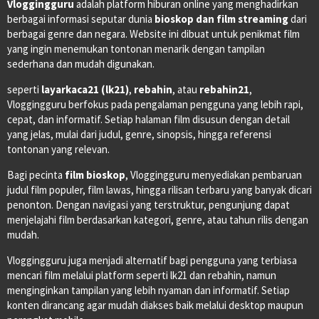
Vloggingguru
adalah platform hiburan online yang menghadirkan
berbagai informasi seputar dunia
bioskop dan film streaming
dari
berbagai genre dan negara. Website ini dibuat untuk penikmat film
yang ingin menemukan tontonan menarik dengan tampilan
sederhana dan mudah digunakan.
seperti
layarkaca21 (lk21)
,
rebahin
, atau
rebahin21
,
Vloggingguru berfokus pada pengalaman pengguna yang lebih rapi,
cepat, dan informatif. Setiap halaman film disusun dengan detail
yang jelas, mulai dari judul, genre, sinopsis, hingga referensi
tontonan yang relevan.
Bagi pecinta
film bioskop
, Vloggingguru menyediakan pembaruan
judul film populer, film lawas, hingga rilisan terbaru yang banyak dicari
penonton. Dengan navigasi yang terstruktur, pengunjung dapat
menjelajahi film berdasarkan kategori, genre, atau tahun rilis dengan
mudah.
Vloggingguru juga menjadi alternatif bagi pengguna yang terbiasa
mencari film melalui platform seperti lk21 dan rebahin, namun
menginginkan tampilan yang lebih nyaman dan informatif. Setiap
konten dirancang agar mudah diakses baik melalui desktop maupun