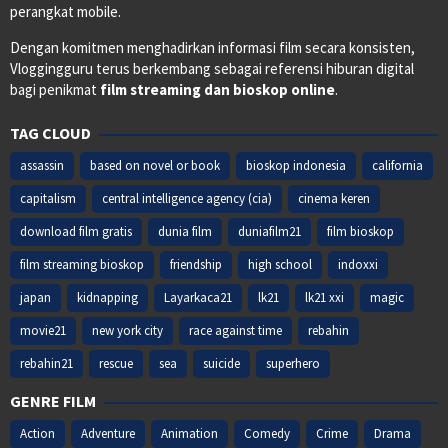
perangkat mobile.
Dengan komitmen menghadirkan informasi film secara konsisten,
Vloggingguru terus berkembang sebagai referensi hiburan digital
bagi penikmat
film streaming dan bioskop online
.
TAG CLOUD
assassin
based on novel or book
bioskop indonesia
california
capitalism
central intelligence agency (cia)
cinema keren
download film gratis
dunia film
duniafilm21
film bioskop
film streaming bioskop
friendship
high school
indoxxi
japan
kidnapping
Layarkaca21
lk21
lk21 xxi
magic
movie21
new york city
race against time
rebahin
rebahin21
rescue
sea
suicide
superhero
GENRE FILM
Action
Adventure
Animation
Comedy
Crime
Drama