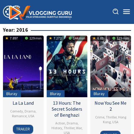
Skip
to
content
Year:
2016
7.897
129 min
7.272
144 min
6.83
129 min
Bluray
Bluray
Bluray
La La Land
13 Hours: The
Now You See Me
Secret Soldiers
2
Comedy
,
Drama
,
of Benghazi
Romance
,
USA
Crime
,
Thriller
,
Hong
Kong
,
USA
Action
,
Drama
,
1
Peter
History
,
Thriller
,
War
,
TRAILER
2
Jon
Dec
Kohn
USA