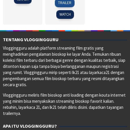
TRAILER
Mar
Razak
2016
WATCH
TENTANG VLOGGINGGURU
Vloggingguru adalah platform streaming film gratis yang
menghadirkan pengalaman bioskop ke layar Anda. Temukan ribuan
koleksi film terbaru dari berbagai genre dengan kualitas terbaik, siap
ditonton kapan saja tanpa biaya berlangganan maupun registrasi
yang rumit. Vloggingguru mirip seperti lk21 atau layarkaca21 dengan
pengembangan semua film bioskop terbaru yang resmi ditayangkan
secara gratis.
Vloggingguru meliris film bioskop anti loading dengan kouta internet
yang minim bisa menyaksikan streaming bioskop favorit kalian.
rebahin, layarkaca 21, dan lk21 telah diliris disini. dapatkan tayangan
trailernya.
APA ITU VLOGGINGGURU?