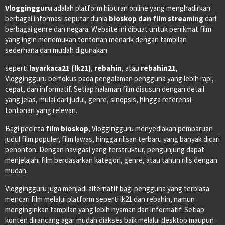
Vloggingguru
adalah platform hiburan online yang menghadirkan
berbagai informasi seputar dunia
bioskop dan film streaming
dari
berbagai genre dan negara. Website ini dibuat untuk penikmat film
yang ingin menemukan tontonan menarik dengan tampilan
sederhana dan mudah digunakan.
seperti
layarkaca21 (lk21)
,
rebahin
, atau
rebahin21
,
Vloggingguru berfokus pada pengalaman pengguna yang lebih rapi,
cepat, dan informatif. Setiap halaman film disusun dengan detail
yang jelas, mulai dari judul, genre, sinopsis, hingga referensi
tontonan yang relevan.
Bagi pecinta
film bioskop
, Vloggingguru menyediakan pembaruan
judul film populer, film lawas, hingga rilisan terbaru yang banyak dicari
penonton. Dengan navigasi yang terstruktur, pengunjung dapat
menjelajahi film berdasarkan kategori, genre, atau tahun rilis dengan
mudah.
Vloggingguru juga menjadi alternatif bagi pengguna yang terbiasa
mencari film melalui platform seperti lk21 dan rebahin, namun
menginginkan tampilan yang lebih nyaman dan informatif. Setiap
konten dirancang agar mudah diakses baik melalui desktop maupun