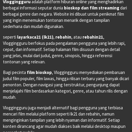
Vloggingguru
adalah platform hiburan online yang menghadirkan
berbagai informasi seputar dunia
bioskop dan film streaming
dari
berbagai genre dan negara. Website ini dibuat untuk penikmat film
yang ingin menemukan tontonan menarik dengan tampilan
sederhana dan mudah digunakan.
seperti
layarkaca21 (lk21)
,
rebahin
, atau
rebahin21
,
Vloggingguru berfokus pada pengalaman pengguna yang lebih rapi,
cepat, dan informatif. Setiap halaman film disusun dengan detail
yang jelas, mulai dari judul, genre, sinopsis, hingga referensi
tontonan yang relevan.
Bagi pecinta
film bioskop
, Vloggingguru menyediakan pembaruan
judul film populer, film lawas, hingga rilisan terbaru yang banyak dicari
penonton. Dengan navigasi yang terstruktur, pengunjung dapat
menjelajahi film berdasarkan kategori, genre, atau tahun rilis dengan
mudah.
Vloggingguru juga menjadi alternatif bagi pengguna yang terbiasa
mencari film melalui platform seperti lk21 dan rebahin, namun
menginginkan tampilan yang lebih nyaman dan informatif. Setiap
konten dirancang agar mudah diakses baik melalui desktop maupun