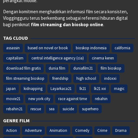
perangkat mobile.
Dengan komitmen menghadirkan informasi film secara konsisten,
Vloggingguru terus berkembang sebagai referensi hiburan digital
bagi penikmat
film streaming dan bioskop online
.
TAG CLOUD
assassin
based on novel or book
bioskop indonesia
california
capitalism
central intelligence agency (cia)
cinema keren
download film gratis
dunia film
duniafilm21
film bioskop
film streaming bioskop
friendship
high school
indoxxi
japan
kidnapping
Layarkaca21
lk21
lk21 xxi
magic
movie21
new york city
race against time
rebahin
rebahin21
rescue
sea
suicide
superhero
GENRE FILM
Action
Adventure
Animation
Comedy
Crime
Drama