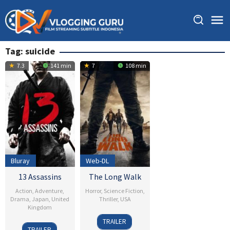
Skip
to
content
Tag:
suicide
7.3
141 min
7
108 min
Bluray
Web-DL
13 Assassins
The Long Walk
Action
,
Adventure
,
Horror
,
Science Fiction
,
Drama
,
Japan
,
United
Thriller
,
USA
Kingdom
10
Francis
TRAILER
25
Takashi
Sep
Lawrence
TRAILER