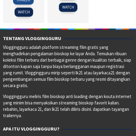
Sep
Miike
2025
WATCH
2010
WATCH
TENTANG VLOGGINGGURU
Vloggingguru adalah platform streaming film gratis yang
menghadirkan pengalaman bioskop ke layar Anda. Temukan ribuan
koleksi film terbaru dari berbagai genre dengan kualitas terbaik, siap
ditonton kapan saja tanpa biaya berlangganan maupun registrasi
yang rumit. Vloggingguru mirip seperti lk21 atau layarkaca21 dengan
pengembangan semua film bioskop terbaru yang resmi ditayangkan
secara gratis.
Vloggingguru meliris film bioskop anti loading dengan kouta internet
yang minim bisa menyaksikan streaming bioskop favorit kalian.
rebahin, layarkaca 21, dan lk21 telah diliris disini. dapatkan tayangan
trailernya.
APA ITU VLOGGINGGURU?