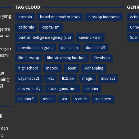
TAG CLOUD
GENR
s yang
assassin
based on novel or book
bioskop indonesia
Acti
california
capitalism
Crim
 genre
tanpa
central intelligence agency (cia)
cinema keren
Scien
download film gratis
dunia film
duniafilm21
dengan
resmi
film bioskop
film streaming bioskop
friendship
high school
indoxxi
japan
kidnapping
gan
Layarkaca21
lk21
lk21 xxi
magic
movie21
aming
k21
new york city
race against time
rebahin
rebahin21
rescue
sea
suicide
superhero
ng
e dan
ng