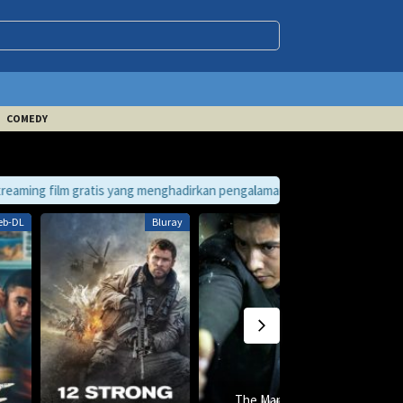
COMEDY
tis yang menghadirkan pengalaman bioskop ke layar Anda. Temukan ribuan k
eb-DL
Bluray
Bluray
The Man from