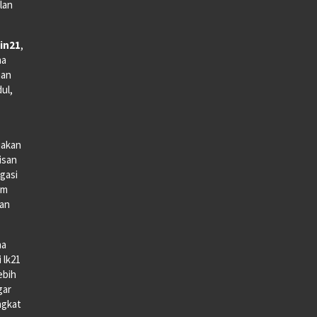
lan
in21
,
na
man
dul,
iakan
lisan
gasi
lm
gan
na
 lk21
ebih
gar
ngkat