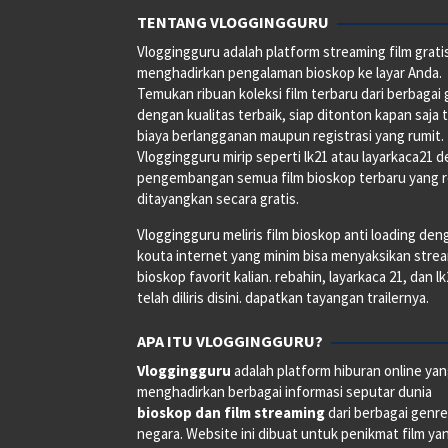
TENTANG VLOGGINGGURU
Vloggingguru adalah platform streaming film grati
menghadirkan pengalaman bioskop ke layar Anda.
Temukan ribuan koleksi film terbaru dari berbagai
dengan kualitas terbaik, siap ditonton kapan saja 
biaya berlangganan maupun registrasi yang rumit.
Vloggingguru mirip seperti lk21 atau layarkaca21 
pengembangan semua film bioskop terbaru yang 
ditayangkan secara gratis.
Vloggingguru meliris film bioskop anti loading den
kouta internet yang minim bisa menyaksikan stre
bioskop favorit kalian. rebahin, layarkaca 21, dan l
telah diliris disini. dapatkan tayangan trailernya.
APA ITU VLOGGINGGURU?
Vloggingguru
adalah platform hiburan online ya
menghadirkan berbagai informasi seputar dunia
bioskop dan film streaming
dari berbagai genr
negara. Website ini dibuat untuk penikmat film ya