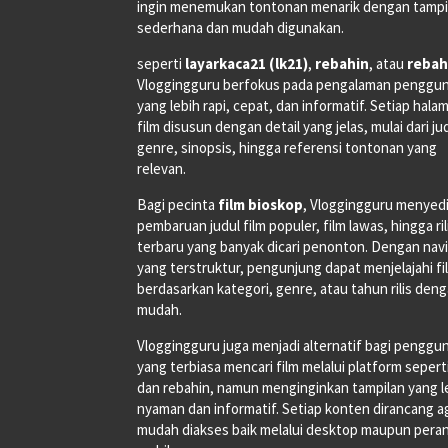
ingin menemukan tontonan menarik dengan tampi
sederhana dan mudah digunakan.
seperti
layarkaca21 (lk21)
,
rebahin
, atau
rebah
Vloggingguru berfokus pada pengalaman penggu
yang lebih rapi, cepat, dan informatif. Setiap hala
film disusun dengan detail yang jelas, mulai dari ju
genre, sinopsis, hingga referensi tontonan yang
relevan.
Bagi pecinta
film bioskop
, Vloggingguru menyed
pembaruan judul film populer, film lawas, hingga ri
terbaru yang banyak dicari penonton. Dengan navi
yang terstruktur, pengunjung dapat menjelajahi fi
berdasarkan kategori, genre, atau tahun rilis den
mudah.
Vloggingguru juga menjadi alternatif bagi penggu
yang terbiasa mencari film melalui platform seperti
dan rebahin, namun menginginkan tampilan yang l
nyaman dan informatif. Setiap konten dirancang a
mudah diakses baik melalui desktop maupun pera