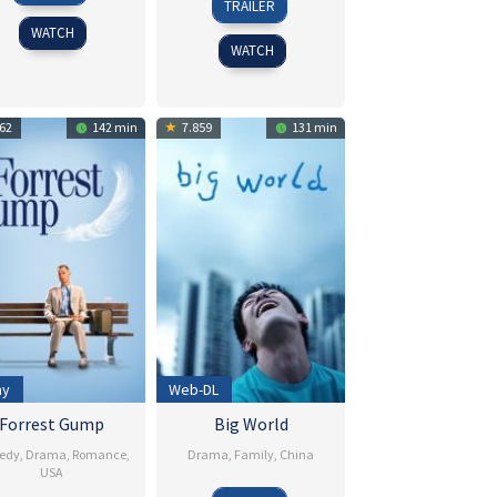
Sep
Mielants
TRAILER
Jan
Fuglsig
2025
WATCH
2018
WATCH
62
142 min
7.859
131 min
ay
Web-DL
Forrest Gump
Big World
edy
,
Drama
,
Romance
,
Drama
,
Family
,
China
USA
27
Yang