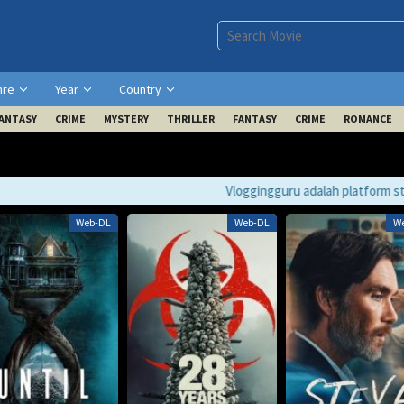
nre
Year
Country
ANTASY
CRIME
MYSTERY
THRILLER
FANTASY
CRIME
ROMANCE
Vloggingguru adalah platform streaming film gra
Web-DL
Web-DL
W