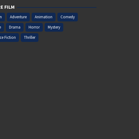
E FILM
on
Adventure
Animation
Comedy
e
Drama
Horror
Mystery
ce Fiction
Thriller