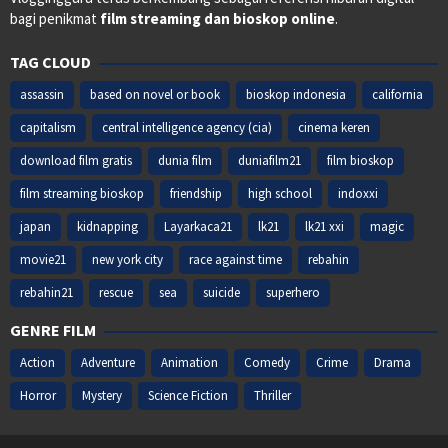
bagi penikmat
film streaming dan bioskop online
.
TAG CLOUD
assassin
based on novel or book
bioskop indonesia
california
capitalism
central intelligence agency (cia)
cinema keren
download film gratis
dunia film
duniafilm21
film bioskop
film streaming bioskop
friendship
high school
indoxxi
japan
kidnapping
Layarkaca21
lk21
lk21 xxi
magic
movie21
new york city
race against time
rebahin
rebahin21
rescue
sea
suicide
superhero
GENRE FILM
Action
Adventure
Animation
Comedy
Crime
Drama
Horror
Mystery
Science Fiction
Thriller