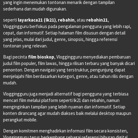
yang ingin menemukan tontonan menarik dengan tampilan
sederhana dan mudah digunakan.
seperti
layarkaca21 (lk21)
,
rebahin
, atau
rebahin21
,
Vloggingguru berfokus pada pengalaman pengguna yang lebih rapi,
cepat, dan informatif. Setiap halaman film disusun dengan detail
yang jelas, mulai dari judul, genre, sinopsis, hingga referensi
tontonan yang relevan.
Bagi pecinta
film bioskop
, Vloggingguru menyediakan pembaruan
judul film populer, film lawas, hingga rilisan terbaru yang banyak dicari
penonton. Dengan navigasi yang terstruktur, pengunjung dapat
menjelajahi film berdasarkan kategori, genre, atau tahun rilis dengan
mudah.
Vloggingguru juga menjadi alternatif bagi pengguna yang terbiasa
mencari film melalui platform seperti lk21 dan rebahin, namun
menginginkan tampilan yang lebih nyaman dan informatif. Setiap
konten dirancang agar mudah diakses baik melalui desktop maupun
perangkat mobile.
Dengan komitmen menghadirkan informasi film secara konsisten,
Vloggingguru terus berkembang sebagai referensi hiburan digital