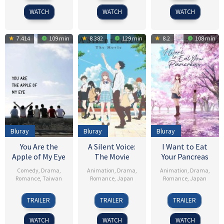
2024
1994
2016
WATCH
WATCH
WATCH
7.414
109 min
8.382
129 min
8.2
108 min
Bluray
Bluray
Bluray
You Are the
A Silent Voice:
I Want to Eat
Apple of My Eye
The Movie
Your Pancreas
Comedy
,
Drama
,
Animation
,
Drama
,
Animation
,
Drama
,
Romance
,
Taiwan
Romance
,
Japan
Romance
,
Japan
19
Giddens
17
Naoko
1
Shinichiro
TRAILER
TRAILER
TRAILER
Aug
Ko
Sep
Yamada
Sep
Ushijima
2011
2016
2018
WATCH
WATCH
WATCH