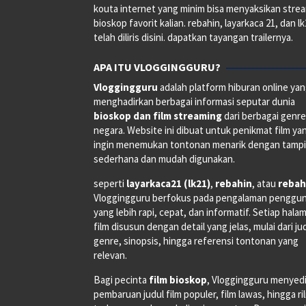
kouta internet yang minim bisa menyaksikan stre
bioskop favorit kalian. rebahin, layarkaca 21, dan l
telah diliris disini. dapatkan tayangan trailernya.
APA ITU VLOGGINGGURU?
Vloggingguru
adalah platform hiburan online ya
menghadirkan berbagai informasi seputar dunia
bioskop dan film streaming
dari berbagai genr
negara. Website ini dibuat untuk penikmat film ya
ingin menemukan tontonan menarik dengan tampi
sederhana dan mudah digunakan.
seperti
layarkaca21 (lk21)
,
rebahin
, atau
rebah
Vloggingguru berfokus pada pengalaman penggu
yang lebih rapi, cepat, dan informatif. Setiap hala
film disusun dengan detail yang jelas, mulai dari ju
genre, sinopsis, hingga referensi tontonan yang
relevan.
Bagi pecinta
film bioskop
, Vloggingguru menyed
pembaruan judul film populer, film lawas, hingga ri