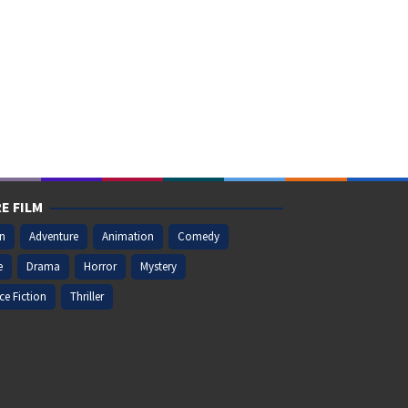
E FILM
on
Adventure
Animation
Comedy
e
Drama
Horror
Mystery
ce Fiction
Thriller