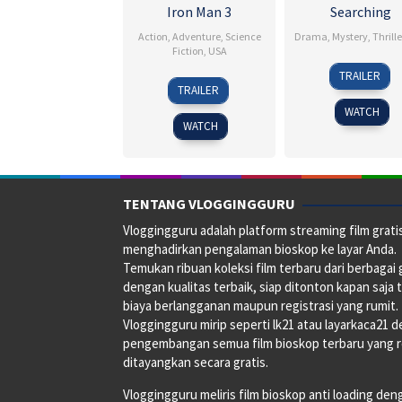
Iron Man 3
Searching
Action
,
Adventure
,
Science
Drama
,
Mystery
,
Thrille
Fiction
,
USA
24
Anees
TRAILER
18
Brian
Aug
Chagan
TRAILER
Apr
Relyea
2018
WATCH
2013
WATCH
TENTANG VLOGGINGGURU
Vloggingguru adalah platform streaming film grati
menghadirkan pengalaman bioskop ke layar Anda.
Temukan ribuan koleksi film terbaru dari berbagai
dengan kualitas terbaik, siap ditonton kapan saja 
biaya berlangganan maupun registrasi yang rumit.
Vloggingguru mirip seperti lk21 atau layarkaca21 
pengembangan semua film bioskop terbaru yang 
ditayangkan secara gratis.
Vloggingguru meliris film bioskop anti loading den