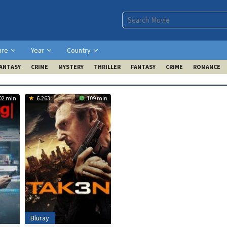
nre
Year
Country
ANTASY
CRIME
MYSTERY
THRILLER
FANTASY
CRIME
ROMANCE
02 min
6.263
109 min
Bluray