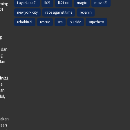
Layarkaca21
lk21
lk21 xxi
magic
movie21
aming
k21
new york city
race against time
rebahin
rebahin21
rescue
sea
suicide
superhero
ng
e dan
ng
lan
in21
,
na
man
dul,
iakan
lisan