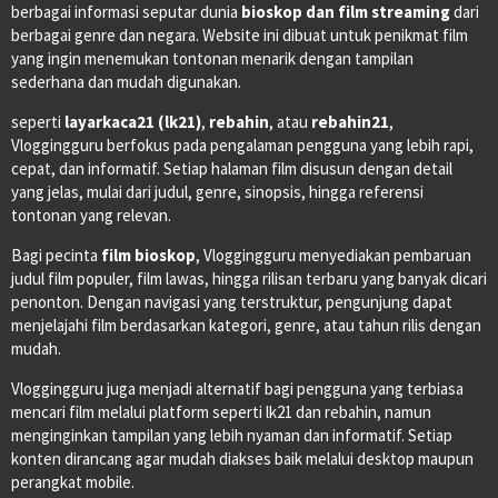
berbagai informasi seputar dunia
bioskop dan film streaming
dari
berbagai genre dan negara. Website ini dibuat untuk penikmat film
yang ingin menemukan tontonan menarik dengan tampilan
sederhana dan mudah digunakan.
seperti
layarkaca21 (lk21)
,
rebahin
, atau
rebahin21
,
Vloggingguru berfokus pada pengalaman pengguna yang lebih rapi,
cepat, dan informatif. Setiap halaman film disusun dengan detail
yang jelas, mulai dari judul, genre, sinopsis, hingga referensi
tontonan yang relevan.
Bagi pecinta
film bioskop
, Vloggingguru menyediakan pembaruan
judul film populer, film lawas, hingga rilisan terbaru yang banyak dicari
penonton. Dengan navigasi yang terstruktur, pengunjung dapat
menjelajahi film berdasarkan kategori, genre, atau tahun rilis dengan
mudah.
Vloggingguru juga menjadi alternatif bagi pengguna yang terbiasa
mencari film melalui platform seperti lk21 dan rebahin, namun
menginginkan tampilan yang lebih nyaman dan informatif. Setiap
konten dirancang agar mudah diakses baik melalui desktop maupun
perangkat mobile.