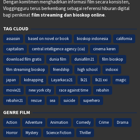
Dengan komitmen menghadirkan informasi film secara konsisten,
Vloggingguru terus berkembang sebagai referensi hiburan digital
bagi penikmat
film streaming dan bioskop online
.
TAG CLOUD
assassin
based on novel or book
bioskop indonesia
california
capitalism
central intelligence agency (cia)
cinema keren
download film gratis
dunia film
duniafilm21
film bioskop
film streaming bioskop
friendship
high school
indoxxi
japan
kidnapping
Layarkaca21
lk21
lk21 xxi
magic
movie21
new york city
race against time
rebahin
rebahin21
rescue
sea
suicide
superhero
GENRE FILM
Action
Adventure
Animation
Comedy
Crime
Drama
Horror
Mystery
Science Fiction
Thriller