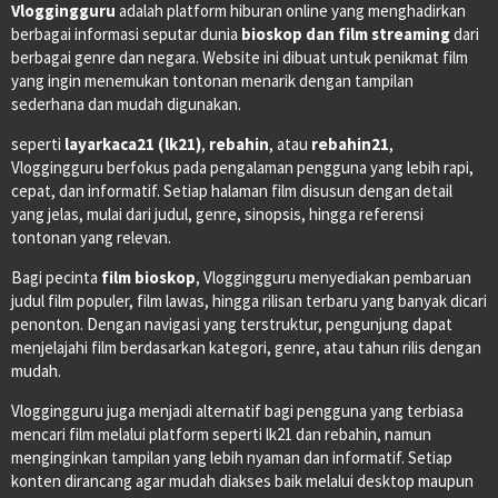
Vloggingguru
adalah platform hiburan online yang menghadirkan
berbagai informasi seputar dunia
bioskop dan film streaming
dari
berbagai genre dan negara. Website ini dibuat untuk penikmat film
yang ingin menemukan tontonan menarik dengan tampilan
sederhana dan mudah digunakan.
seperti
layarkaca21 (lk21)
,
rebahin
, atau
rebahin21
,
Vloggingguru berfokus pada pengalaman pengguna yang lebih rapi,
cepat, dan informatif. Setiap halaman film disusun dengan detail
yang jelas, mulai dari judul, genre, sinopsis, hingga referensi
tontonan yang relevan.
Bagi pecinta
film bioskop
, Vloggingguru menyediakan pembaruan
judul film populer, film lawas, hingga rilisan terbaru yang banyak dicari
penonton. Dengan navigasi yang terstruktur, pengunjung dapat
menjelajahi film berdasarkan kategori, genre, atau tahun rilis dengan
mudah.
Vloggingguru juga menjadi alternatif bagi pengguna yang terbiasa
mencari film melalui platform seperti lk21 dan rebahin, namun
menginginkan tampilan yang lebih nyaman dan informatif. Setiap
konten dirancang agar mudah diakses baik melalui desktop maupun