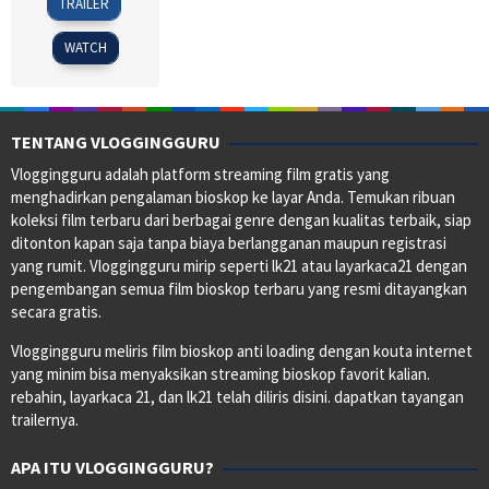
TRAILER
Sep
Harlin
2025
WATCH
TENTANG VLOGGINGGURU
Vloggingguru adalah platform streaming film gratis yang
menghadirkan pengalaman bioskop ke layar Anda. Temukan ribuan
koleksi film terbaru dari berbagai genre dengan kualitas terbaik, siap
ditonton kapan saja tanpa biaya berlangganan maupun registrasi
yang rumit. Vloggingguru mirip seperti lk21 atau layarkaca21 dengan
pengembangan semua film bioskop terbaru yang resmi ditayangkan
secara gratis.
Vloggingguru meliris film bioskop anti loading dengan kouta internet
yang minim bisa menyaksikan streaming bioskop favorit kalian.
rebahin, layarkaca 21, dan lk21 telah diliris disini. dapatkan tayangan
trailernya.
APA ITU VLOGGINGGURU?