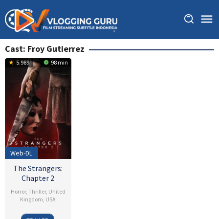
Skip
to
content
Cast:
Froy Gutierrez
5.989
98 min
Web-DL
The Strangers:
Chapter 2
Horror
,
Thriller
,
United
Kingdom
,
USA
25
Renny