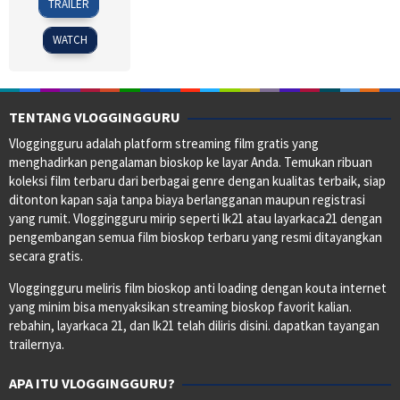
TRAILER
Mar
DeBlois
2010
WATCH
TENTANG VLOGGINGGURU
Vloggingguru adalah platform streaming film gratis yang
menghadirkan pengalaman bioskop ke layar Anda. Temukan ribuan
koleksi film terbaru dari berbagai genre dengan kualitas terbaik, siap
ditonton kapan saja tanpa biaya berlangganan maupun registrasi
yang rumit. Vloggingguru mirip seperti lk21 atau layarkaca21 dengan
pengembangan semua film bioskop terbaru yang resmi ditayangkan
secara gratis.
Vloggingguru meliris film bioskop anti loading dengan kouta internet
yang minim bisa menyaksikan streaming bioskop favorit kalian.
rebahin, layarkaca 21, dan lk21 telah diliris disini. dapatkan tayangan
trailernya.
APA ITU VLOGGINGGURU?