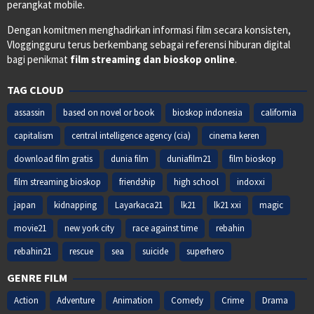
perangkat mobile.
Dengan komitmen menghadirkan informasi film secara konsisten,
Vloggingguru terus berkembang sebagai referensi hiburan digital
bagi penikmat
film streaming dan bioskop online
.
TAG CLOUD
assassin
based on novel or book
bioskop indonesia
california
capitalism
central intelligence agency (cia)
cinema keren
download film gratis
dunia film
duniafilm21
film bioskop
film streaming bioskop
friendship
high school
indoxxi
japan
kidnapping
Layarkaca21
lk21
lk21 xxi
magic
movie21
new york city
race against time
rebahin
rebahin21
rescue
sea
suicide
superhero
GENRE FILM
Action
Adventure
Animation
Comedy
Crime
Drama