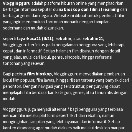
Vloggingguru
adalah platform hiburan online yang menghadirkan
berbagai informasi seputar dunia
bioskop dan film streaming
dari
berbagai genre dan negara. Website ini dibuat untuk penikmat film
yang ingin menemukan tontonan menarik dengan tampilan
sederhana dan mudah digunakan.
seperti
layarkaca21 (lk21)
,
rebahin
, atau
rebahin21
,
Vloggingguru berfokus pada pengalaman pengguna yang lebih rapi,
cepat, dan informatif. Setiap halaman film disusun dengan detail
yang jelas, mulai dari judul, genre, sinopsis, hingga referensi
tontonan yang relevan.
Bagi pecinta
film bioskop
, Vloggingguru menyediakan pembaruan
judul film populer, film lawas, hingga rilisan terbaru yang banyak dicari
penonton. Dengan navigasi yang terstruktur, pengunjung dapat
menjelajahi film berdasarkan kategori, genre, atau tahun rilis dengan
mudah.
Vloggingguru juga menjadi alternatif bagi pengguna yang terbiasa
mencari film melalui platform seperti lk21 dan rebahin, namun
menginginkan tampilan yang lebih nyaman dan informatif. Setiap
konten dirancang agar mudah diakses baik melalui desktop maupun