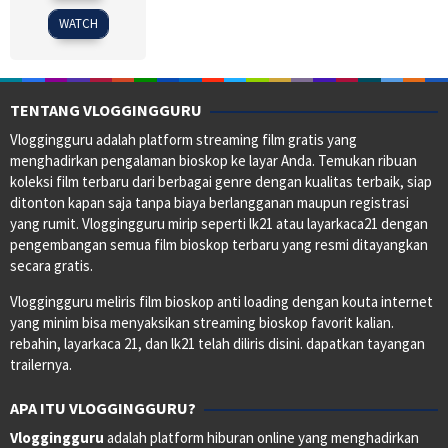
2019
Urrutia
WATCH
TENTANG VLOGGINGGURU
Vloggingguru adalah platform streaming film gratis yang
menghadirkan pengalaman bioskop ke layar Anda. Temukan ribuan
koleksi film terbaru dari berbagai genre dengan kualitas terbaik, siap
ditonton kapan saja tanpa biaya berlangganan maupun registrasi
yang rumit. Vloggingguru mirip seperti lk21 atau layarkaca21 dengan
pengembangan semua film bioskop terbaru yang resmi ditayangkan
secara gratis.
Vloggingguru meliris film bioskop anti loading dengan kouta internet
yang minim bisa menyaksikan streaming bioskop favorit kalian.
rebahin, layarkaca 21, dan lk21 telah diliris disini. dapatkan tayangan
trailernya.
APA ITU VLOGGINGGURU?
Vloggingguru
adalah platform hiburan online yang menghadirkan