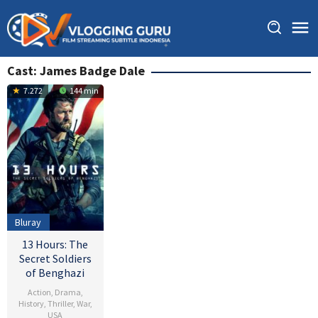
Skip
to
content
Cast:
James Badge Dale
7.272
144 min
Bluray
13 Hours: The
Secret Soldiers
of Benghazi
Action
,
Drama
,
History
,
Thriller
,
War
,
USA