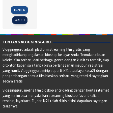
14
Michael
TRAILER
Jan
Bay
2016
WATCH
TENTANG VLOGGINGGURU
Vloggingguru adalah platform streaming film gratis yang
menghadirkan pengalaman bioskop ke layar Anda. Temukan ribuan
koleksi film terbaru dari berbagai genre dengan kualitas terbaik, siap
ditonton kapan saja tanpa biaya berlangganan maupun registrasi
yang rumit. Vloggingguru mirip seperti lk21 atau layarkaca21 dengan
pengembangan semua film bioskop terbaru yang resmi ditayangkan
secara gratis.
Vloggingguru meliris film bioskop anti loading dengan kouta internet
yang minim bisa menyaksikan streaming bioskop favorit kalian.
rebahin, layarkaca 21, dan lk21 telah diliris disini. dapatkan tayangan
trailernya.