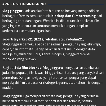
APA ITU VLOGGINGGURU?
Vloggingguru
adalah platform hiburan online yang menghadirkan
berbagai informasi seputar dunia
bioskop dan film streaming
dari
berbagai genre dan negara. Website ini dibuat untuk penikmat film
yang ingin menemukan tontonan menarik dengan tampilan
sederhana dan mudah digunakan.
seperti
layarkaca21 (lk21)
,
rebahin
, atau
rebahin21
,
Vloggingguru berfokus pada pengalaman pengguna yang lebih rapi,
cepat, dan informatif. Setiap halaman film disusun dengan detail
yang jelas, mulai dari judul, genre, sinopsis, hingga referensi
tontonan yang relevan.
Bagi pecinta
film bioskop
, Vloggingguru menyediakan pembaruan
judul film populer, film lawas, hingga rilisan terbaru yang banyak dicari
penonton. Dengan navigasi yang terstruktur, pengunjung dapat
menjelajahi film berdasarkan kategori, genre, atau tahun rilis dengan
mudah.
Vloggingguru juga menjadi alternatif bagi pengguna yang terbiasa
mencari film melalui platform seperti lk21 dan rebahin, namun
menginginkan tampilan yang lebih nyaman dan informatif. Setiap