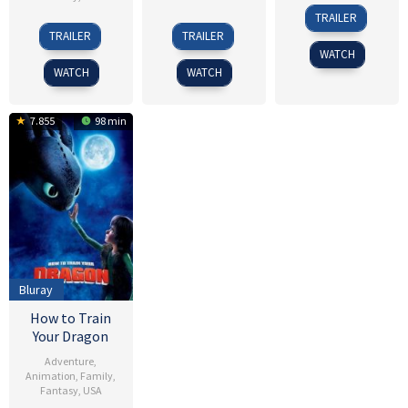
5
Dean
TRAILER
3
Tim
3
Dean
Jun
DeBlois
TRAILER
TRAILER
Dec
Johnson
Jan
DeBlois
2014
WATCH
2019
2019
WATCH
WATCH
7.855
98 min
Bluray
How to Train
Your Dragon
Adventure
,
Animation
,
Family
,
Fantasy
,
USA