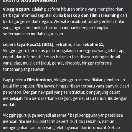
APA ITU VLOGGINGGURU?
Vloggingguru
adalah platform hiburan online yang menghadirkan
berbagai informasi seputar dunia
bioskop dan film streaming
dari
berbagai genre dan negara. Website ini dibuat untuk penikmat film
yang ingin menemukan tontonan menarik dengan tampilan
sederhana dan mudah digunakan.
seperti
layarkaca21 (lk21)
,
rebahin
, atau
rebahin21
,
Vloggingguru berfokus pada pengalaman pengguna yang lebih rapi,
cepat, dan informatif. Setiap halaman film disusun dengan detail
yang jelas, mulai dari judul, genre, sinopsis, hingga referensi
tontonan yang relevan.
Bagi pecinta
film bioskop
, Vloggingguru menyediakan pembaruan
judul film populer, film lawas, hingga rilisan terbaru yang banyak dicari
penonton. Dengan navigasi yang terstruktur, pengunjung dapat
menjelajahi film berdasarkan kategori, genre, atau tahun rilis dengan
mudah.
Vloggingguru juga menjadi alternatif bagi pengguna yang terbiasa
mencari film melalui platform seperti lk21 dan rebahin, namun
menginginkan tampilan yang lebih nyaman dan informatif. Setiap