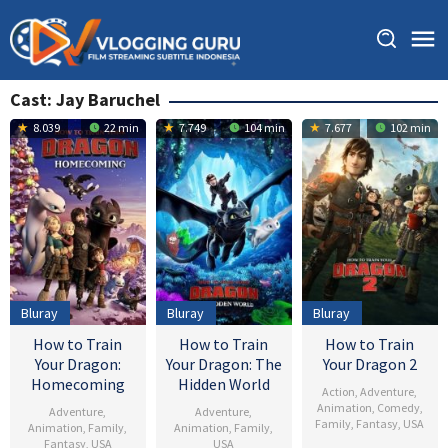
Skip
to
content
Cast:
Jay Baruchel
8.039
22 min
7.749
104 min
7.677
102 min
Bluray
Bluray
Bluray
How to Train
How to Train
How to Train
Your Dragon:
Your Dragon: The
Your Dragon 2
Homecoming
Hidden World
Action
,
Adventure
,
Animation
,
Comedy
,
Adventure
,
Adventure
,
Family
,
Fantasy
,
USA
Animation
,
Family
,
Animation
,
Family
,
Fantasy
,
USA
USA