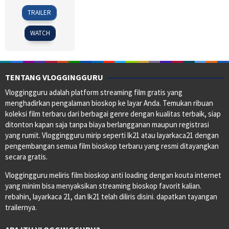
18
Dean
TRAILER
Mar
DeBlois
2010
WATCH
TENTANG VLOGGINGGURU
Vloggingguru adalah platform streaming film gratis yang
menghadirkan pengalaman bioskop ke layar Anda. Temukan ribuan
koleksi film terbaru dari berbagai genre dengan kualitas terbaik, siap
ditonton kapan saja tanpa biaya berlangganan maupun registrasi
yang rumit. Vloggingguru mirip seperti lk21 atau layarkaca21 dengan
pengembangan semua film bioskop terbaru yang resmi ditayangkan
secara gratis.
Vloggingguru meliris film bioskop anti loading dengan kouta internet
yang minim bisa menyaksikan streaming bioskop favorit kalian.
rebahin, layarkaca 21, dan lk21 telah diliris disini. dapatkan tayangan
trailernya.