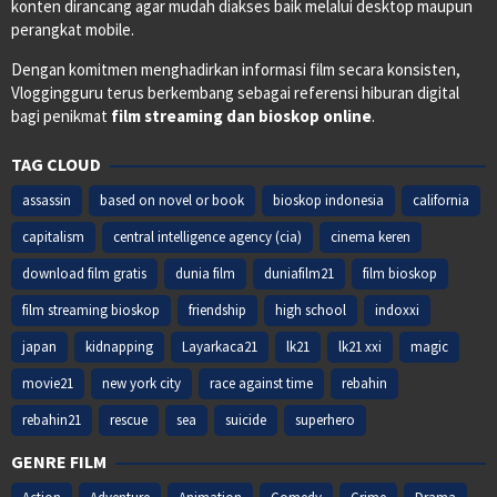
konten dirancang agar mudah diakses baik melalui desktop maupun
perangkat mobile.
Dengan komitmen menghadirkan informasi film secara konsisten,
Vloggingguru terus berkembang sebagai referensi hiburan digital
bagi penikmat
film streaming dan bioskop online
.
TAG CLOUD
assassin
based on novel or book
bioskop indonesia
california
capitalism
central intelligence agency (cia)
cinema keren
download film gratis
dunia film
duniafilm21
film bioskop
film streaming bioskop
friendship
high school
indoxxi
japan
kidnapping
Layarkaca21
lk21
lk21 xxi
magic
movie21
new york city
race against time
rebahin
rebahin21
rescue
sea
suicide
superhero
GENRE FILM