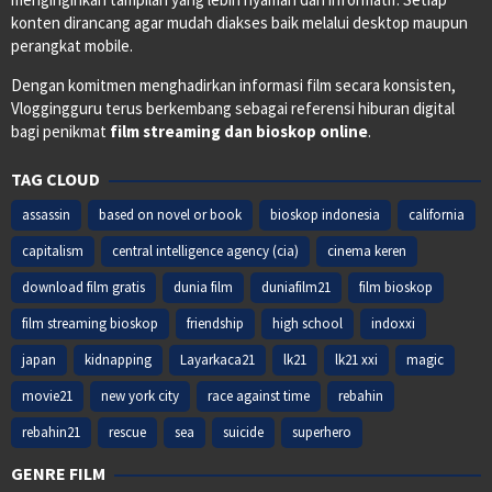
konten dirancang agar mudah diakses baik melalui desktop maupun
perangkat mobile.
Dengan komitmen menghadirkan informasi film secara konsisten,
Vloggingguru terus berkembang sebagai referensi hiburan digital
bagi penikmat
film streaming dan bioskop online
.
TAG CLOUD
assassin
based on novel or book
bioskop indonesia
california
capitalism
central intelligence agency (cia)
cinema keren
download film gratis
dunia film
duniafilm21
film bioskop
film streaming bioskop
friendship
high school
indoxxi
japan
kidnapping
Layarkaca21
lk21
lk21 xxi
magic
movie21
new york city
race against time
rebahin
rebahin21
rescue
sea
suicide
superhero
GENRE FILM