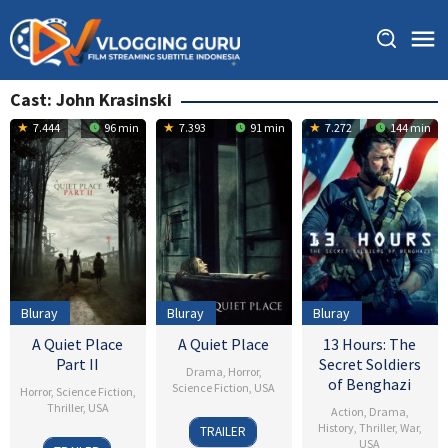
Skip
to
content
Cast:
John Krasinski
7.444
96 min
7.393
91 min
7.272
144 min
Bluray
Bluray
Bluray
A Quiet Place
A Quiet Place
13 Hours: The
Part II
Secret Soldiers
Drama
,
Horror
,
of Benghazi
Science Fiction
,
USA
Horror
,
Science Fiction
,
Thriller
,
USA
Action
,
Drama
,
3
John
History
,
Thriller
,
War
,
TRAILER
21
David
Apr
Krasinski
USA