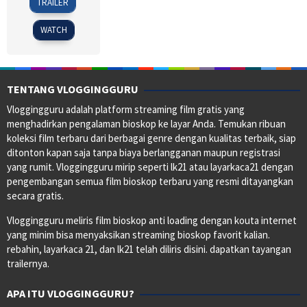
TRAILER
Jun
Sarnoski
2024
WATCH
TENTANG VLOGGINGGURU
Vloggingguru adalah platform streaming film gratis yang
menghadirkan pengalaman bioskop ke layar Anda. Temukan ribuan
koleksi film terbaru dari berbagai genre dengan kualitas terbaik, siap
ditonton kapan saja tanpa biaya berlangganan maupun registrasi
yang rumit. Vloggingguru mirip seperti lk21 atau layarkaca21 dengan
pengembangan semua film bioskop terbaru yang resmi ditayangkan
secara gratis.
Vloggingguru meliris film bioskop anti loading dengan kouta internet
yang minim bisa menyaksikan streaming bioskop favorit kalian.
rebahin, layarkaca 21, dan lk21 telah diliris disini. dapatkan tayangan
trailernya.
APA ITU VLOGGINGGURU?