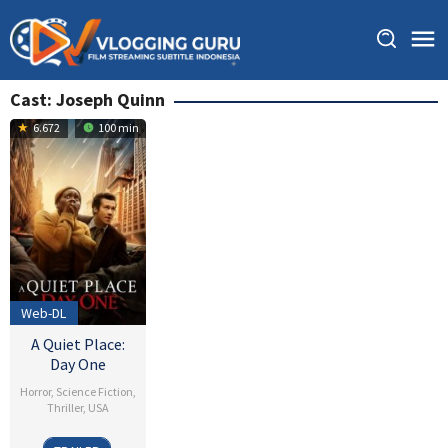
Skip
to
content
Cast:
Joseph Quinn
6.672
100 min
Web-DL
A Quiet Place:
Day One
Horror
,
Science Fiction
,
Thriller
,
USA
26
Michael