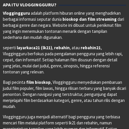
APA ITU VLOGGINGGURU?
Vloggingguru
adalah platform hiburan online yang menghadirkan
berbagai informasi seputar dunia
bioskop dan film streaming
dari
berbagai genre dan negara. Website ini dibuat untuk penikmat film
yang ingin menemukan tontonan menarik dengan tampilan
sederhana dan mudah digunakan.
seperti
layarkaca21 (lk21)
,
rebahin
, atau
rebahin21
,
Vloggingguru berfokus pada pengalaman pengguna yang lebih rapi,
cepat, dan informatif. Setiap halaman film disusun dengan detail
yang jelas, mulai dari judul, genre, sinopsis, hingga referensi
tontonan yang relevan.
Bagi pecinta
film bioskop
, Vloggingguru menyediakan pembaruan
judul film populer, film lawas, hingga rilisan terbaru yang banyak dicari
penonton. Dengan navigasi yang terstruktur, pengunjung dapat
menjelajahi film berdasarkan kategori, genre, atau tahun rilis dengan
mudah.
Vloggingguru juga menjadi alternatif bagi pengguna yang terbiasa
mencari film melalui platform seperti lk21 dan rebahin, namun
menginginkan tampilan yang lebih nyaman dan informatif. Setiap