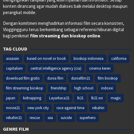
konten dirancang agar mudah diakses baik melalui desktop maupun
perangkat mobile.
Dengan komitmen menghadirkan informasi film secara konsisten,
Vloggingguru terus berkembang sebagai referensi hiburan digital
bagi penikmat
film streaming dan bioskop online
.
TAG CLOUD
assassin
based on novel or book
bioskop indonesia
california
capitalism
central intelligence agency (cia)
cinema keren
download film gratis
dunia film
duniafilm21
film bioskop
film streaming bioskop
friendship
high school
indoxxi
japan
kidnapping
Layarkaca21
lk21
lk21 xxi
magic
movie21
new york city
race against time
rebahin
rebahin21
rescue
sea
suicide
superhero
GENRE FILM