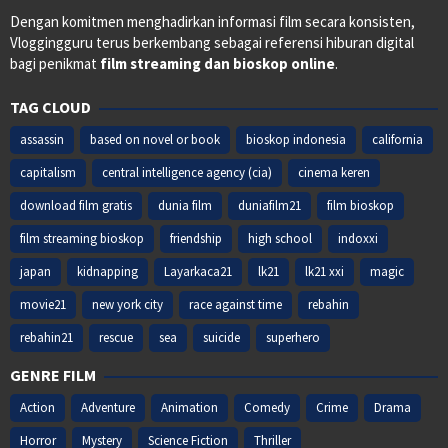
Dengan komitmen menghadirkan informasi film secara konsisten,
Vloggingguru terus berkembang sebagai referensi hiburan digital
bagi penikmat
film streaming dan bioskop online
.
TAG CLOUD
assassin
based on novel or book
bioskop indonesia
california
capitalism
central intelligence agency (cia)
cinema keren
download film gratis
dunia film
duniafilm21
film bioskop
film streaming bioskop
friendship
high school
indoxxi
japan
kidnapping
Layarkaca21
lk21
lk21 xxi
magic
movie21
new york city
race against time
rebahin
rebahin21
rescue
sea
suicide
superhero
GENRE FILM
Action
Adventure
Animation
Comedy
Crime
Drama
Horror
Mystery
Science Fiction
Thriller