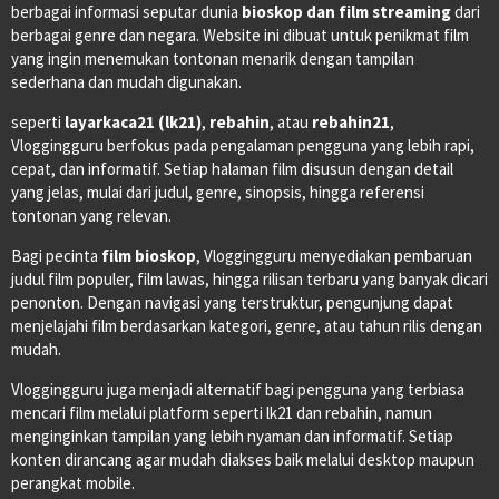
berbagai informasi seputar dunia
bioskop dan film streaming
dari
berbagai genre dan negara. Website ini dibuat untuk penikmat film
yang ingin menemukan tontonan menarik dengan tampilan
sederhana dan mudah digunakan.
seperti
layarkaca21 (lk21)
,
rebahin
, atau
rebahin21
,
Vloggingguru berfokus pada pengalaman pengguna yang lebih rapi,
cepat, dan informatif. Setiap halaman film disusun dengan detail
yang jelas, mulai dari judul, genre, sinopsis, hingga referensi
tontonan yang relevan.
Bagi pecinta
film bioskop
, Vloggingguru menyediakan pembaruan
judul film populer, film lawas, hingga rilisan terbaru yang banyak dicari
penonton. Dengan navigasi yang terstruktur, pengunjung dapat
menjelajahi film berdasarkan kategori, genre, atau tahun rilis dengan
mudah.
Vloggingguru juga menjadi alternatif bagi pengguna yang terbiasa
mencari film melalui platform seperti lk21 dan rebahin, namun
menginginkan tampilan yang lebih nyaman dan informatif. Setiap
konten dirancang agar mudah diakses baik melalui desktop maupun
perangkat mobile.