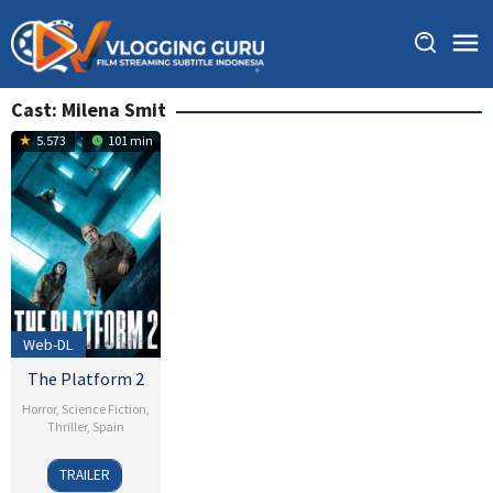
Skip
to
content
Cast:
Milena Smit
5.573
101 min
Web-DL
The Platform 2
Horror
,
Science Fiction
,
Thriller
,
Spain
27
Galder
TRAILER
Sep
Gaztelu-