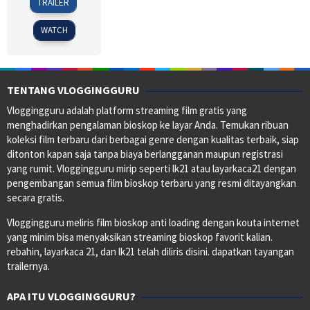
TRAILER
Sep
Yamada
2016
WATCH
TENTANG VLOGGINGGURU
Vloggingguru adalah platform streaming film gratis yang
menghadirkan pengalaman bioskop ke layar Anda. Temukan ribuan
koleksi film terbaru dari berbagai genre dengan kualitas terbaik, siap
ditonton kapan saja tanpa biaya berlangganan maupun registrasi
yang rumit. Vloggingguru mirip seperti lk21 atau layarkaca21 dengan
pengembangan semua film bioskop terbaru yang resmi ditayangkan
secara gratis.
Vloggingguru meliris film bioskop anti loading dengan kouta internet
yang minim bisa menyaksikan streaming bioskop favorit kalian.
rebahin, layarkaca 21, dan lk21 telah diliris disini. dapatkan tayangan
trailernya.
APA ITU VLOGGINGGURU?