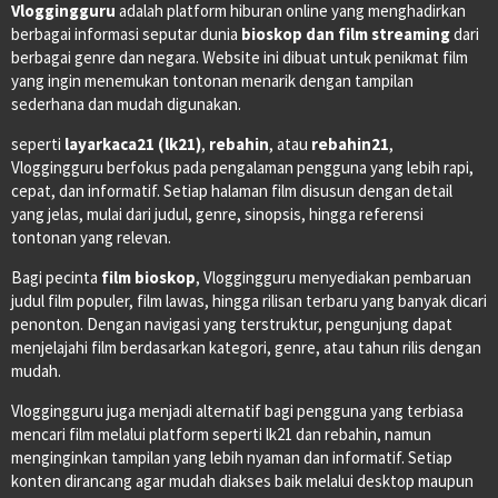
Vloggingguru
adalah platform hiburan online yang menghadirkan
berbagai informasi seputar dunia
bioskop dan film streaming
dari
berbagai genre dan negara. Website ini dibuat untuk penikmat film
yang ingin menemukan tontonan menarik dengan tampilan
sederhana dan mudah digunakan.
seperti
layarkaca21 (lk21)
,
rebahin
, atau
rebahin21
,
Vloggingguru berfokus pada pengalaman pengguna yang lebih rapi,
cepat, dan informatif. Setiap halaman film disusun dengan detail
yang jelas, mulai dari judul, genre, sinopsis, hingga referensi
tontonan yang relevan.
Bagi pecinta
film bioskop
, Vloggingguru menyediakan pembaruan
judul film populer, film lawas, hingga rilisan terbaru yang banyak dicari
penonton. Dengan navigasi yang terstruktur, pengunjung dapat
menjelajahi film berdasarkan kategori, genre, atau tahun rilis dengan
mudah.
Vloggingguru juga menjadi alternatif bagi pengguna yang terbiasa
mencari film melalui platform seperti lk21 dan rebahin, namun
menginginkan tampilan yang lebih nyaman dan informatif. Setiap
konten dirancang agar mudah diakses baik melalui desktop maupun