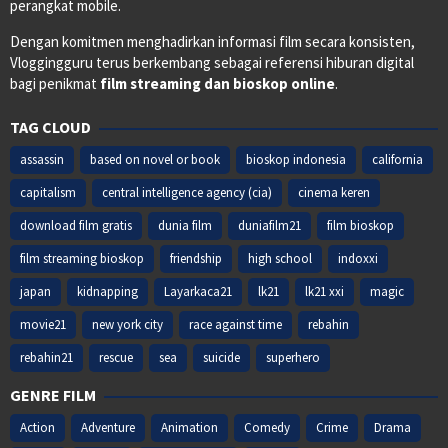
perangkat mobile.
Dengan komitmen menghadirkan informasi film secara konsisten,
Vloggingguru terus berkembang sebagai referensi hiburan digital
bagi penikmat
film streaming dan bioskop online
.
TAG CLOUD
assassin
based on novel or book
bioskop indonesia
california
capitalism
central intelligence agency (cia)
cinema keren
download film gratis
dunia film
duniafilm21
film bioskop
film streaming bioskop
friendship
high school
indoxxi
japan
kidnapping
Layarkaca21
lk21
lk21 xxi
magic
movie21
new york city
race against time
rebahin
rebahin21
rescue
sea
suicide
superhero
GENRE FILM
Action
Adventure
Animation
Comedy
Crime
Drama