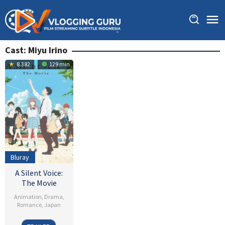
Skip
to
content
Cast:
Miyu Irino
8.382
129 min
Bluray
A Silent Voice:
The Movie
Animation
,
Drama
,
Romance
,
Japan
17
Naoko