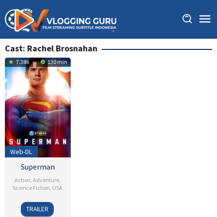
Skip
to
content
Cast:
Rachel Brosnahan
7.386
130 min
Web-DL
Superman
Action
,
Adventure
,
Science Fiction
,
USA
9
James
TRAILER
Jul
Gunn