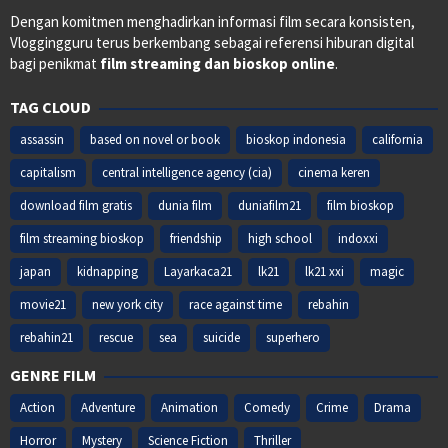
Dengan komitmen menghadirkan informasi film secara konsisten,
Vloggingguru terus berkembang sebagai referensi hiburan digital
bagi penikmat
film streaming dan bioskop online
.
TAG CLOUD
assassin
based on novel or book
bioskop indonesia
california
capitalism
central intelligence agency (cia)
cinema keren
download film gratis
dunia film
duniafilm21
film bioskop
film streaming bioskop
friendship
high school
indoxxi
japan
kidnapping
Layarkaca21
lk21
lk21 xxi
magic
movie21
new york city
race against time
rebahin
rebahin21
rescue
sea
suicide
superhero
GENRE FILM
Action
Adventure
Animation
Comedy
Crime
Drama
Horror
Mystery
Science Fiction
Thriller