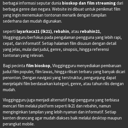
berbagai informasi seputar dunia
bioskop dan film streaming
dari
berbagai genre dan negara. Website ini dibuat untuk penikmat film
yang ingin menemukan tontonan menarik dengan tampilan
sederhana dan mudah digunakan.
seperti
layarkaca21 (lk21)
,
rebahin
, atau
rebahin21
,
Vloggingguru berfokus pada pengalaman pengguna yang lebih rapi,
cepat, dan informatif. Setiap halaman film disusun dengan detail
yang jelas, mulai dari judul, genre, sinopsis, hingga referensi
tontonan yang relevan.
Bagi pecinta
film bioskop
, Vloggingguru menyediakan pembaruan
judul film populer, film lawas, hingga rilisan terbaru yang banyak dicari
penonton. Dengan navigasi yang terstruktur, pengunjung dapat
menjelajahi film berdasarkan kategori, genre, atau tahun rilis dengan
mudah.
Vloggingguru juga menjadi alternatif bagi pengguna yang terbiasa
mencari film melalui platform seperti lk21 dan rebahin, namun
menginginkan tampilan yang lebih nyaman dan informatif. Setiap
konten dirancang agar mudah diakses baik melalui desktop maupun
perangkat mobile.