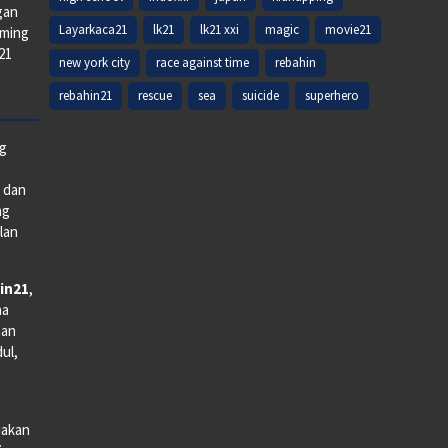
gan
Layarkaca21
lk21
lk21 xxi
magic
movie21
aming
k21
new york city
race against time
rebahin
rebahin21
rescue
sea
suicide
superhero
ng
e dan
ng
lan
in21
,
na
man
dul,
iakan