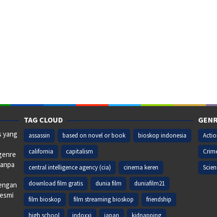
TAG CLOUD
GENR
s yang
assassin
based on novel or book
bioskop indonesia
Acti
california
capitalism
Crim
 genre
tanpa
central intelligence agency (cia)
cinema keren
Scien
download film gratis
dunia film
duniafilm21
dengan
resmi
film bioskop
film streaming bioskop
friendship
high school
indoxxi
japan
kidnapping