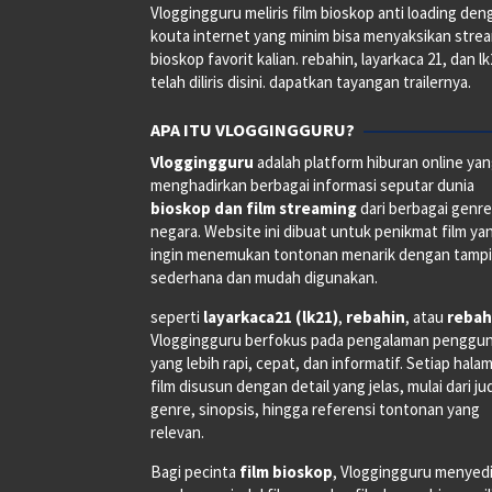
Vloggingguru meliris film bioskop anti loading den
kouta internet yang minim bisa menyaksikan stre
bioskop favorit kalian. rebahin, layarkaca 21, dan l
telah diliris disini. dapatkan tayangan trailernya.
APA ITU VLOGGINGGURU?
Vloggingguru
adalah platform hiburan online ya
menghadirkan berbagai informasi seputar dunia
bioskop dan film streaming
dari berbagai genr
negara. Website ini dibuat untuk penikmat film ya
ingin menemukan tontonan menarik dengan tampi
sederhana dan mudah digunakan.
seperti
layarkaca21 (lk21)
,
rebahin
, atau
rebah
Vloggingguru berfokus pada pengalaman penggu
yang lebih rapi, cepat, dan informatif. Setiap hala
film disusun dengan detail yang jelas, mulai dari ju
genre, sinopsis, hingga referensi tontonan yang
relevan.
Bagi pecinta
film bioskop
, Vloggingguru menyed