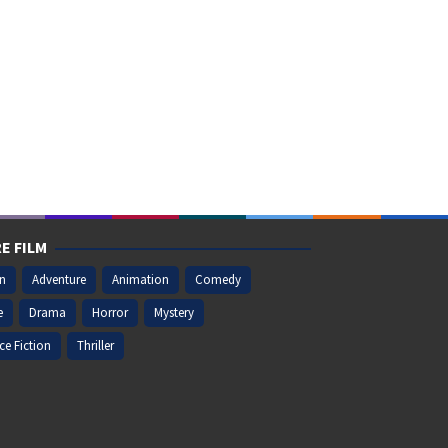
E FILM
on
Adventure
Animation
Comedy
e
Drama
Horror
Mystery
ce Fiction
Thriller