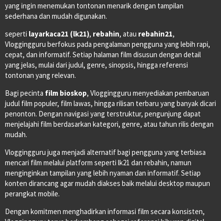
yang ingin menemukan tontonan menarik dengan tampilan
sederhana dan mudah digunakan.
seperti
layarkaca21 (lk21)
,
rebahin
, atau
rebahin21
,
Vloggingguru berfokus pada pengalaman pengguna yang lebih rapi,
cepat, dan informatif. Setiap halaman film disusun dengan detail
yang jelas, mulai dari judul, genre, sinopsis, hingga referensi
tontonan yang relevan.
Bagi pecinta
film bioskop
, Vloggingguru menyediakan pembaruan
judul film populer, film lawas, hingga rilisan terbaru yang banyak dicari
penonton. Dengan navigasi yang terstruktur, pengunjung dapat
menjelajahi film berdasarkan kategori, genre, atau tahun rilis dengan
mudah.
Vloggingguru juga menjadi alternatif bagi pengguna yang terbiasa
mencari film melalui platform seperti lk21 dan rebahin, namun
menginginkan tampilan yang lebih nyaman dan informatif. Setiap
konten dirancang agar mudah diakses baik melalui desktop maupun
perangkat mobile.
Dengan komitmen menghadirkan informasi film secara konsisten,