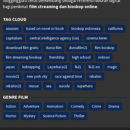
Vloggingguru terus berkembang sebagai referensi hiburan digital
bagi penikmat
film streaming dan bioskop online
.
TAG CLOUD
assassin
based on novel or book
bioskop indonesia
california
capitalism
central intelligence agency (cia)
cinema keren
download film gratis
dunia film
duniafilm21
film bioskop
film streaming bioskop
friendship
high school
indoxxi
japan
kidnapping
Layarkaca21
lk21
lk21 xxi
magic
movie21
new york city
race against time
rebahin
rebahin21
rescue
sea
suicide
superhero
GENRE FILM
Action
Adventure
Animation
Comedy
Crime
Drama
Horror
Mystery
Science Fiction
Thriller