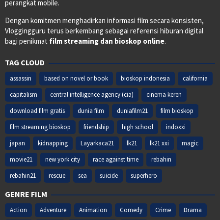
perangkat mobile.
Dengan komitmen menghadirkan informasi film secara konsisten,
Vloggingguru terus berkembang sebagai referensi hiburan digital
bagi penikmat
film streaming dan bioskop online
.
TAG CLOUD
assassin
based on novel or book
bioskop indonesia
california
capitalism
central intelligence agency (cia)
cinema keren
download film gratis
dunia film
duniafilm21
film bioskop
film streaming bioskop
friendship
high school
indoxxi
japan
kidnapping
Layarkaca21
lk21
lk21 xxi
magic
movie21
new york city
race against time
rebahin
rebahin21
rescue
sea
suicide
superhero
GENRE FILM
Action
Adventure
Animation
Comedy
Crime
Drama