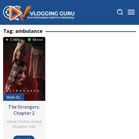
Skip
to
content
Tag:
ambulance
5.989
98 min
Web-DL
The Strangers:
Chapter 2
Horror
,
Thriller
,
United
Kingdom
,
USA
25
Renny