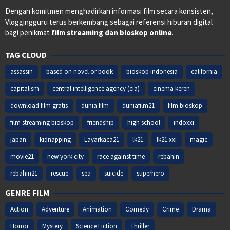
Dengan komitmen menghadirkan informasi film secara konsisten,
Vloggingguru terus berkembang sebagai referensi hiburan digital
bagi penikmat
film streaming dan bioskop online
.
TAG CLOUD
assassin
based on novel or book
bioskop indonesia
california
capitalism
central intelligence agency (cia)
cinema keren
download film gratis
dunia film
duniafilm21
film bioskop
film streaming bioskop
friendship
high school
indoxxi
japan
kidnapping
Layarkaca21
lk21
lk21 xxi
magic
movie21
new york city
race against time
rebahin
rebahin21
rescue
sea
suicide
superhero
GENRE FILM
Action
Adventure
Animation
Comedy
Crime
Drama
Horror
Mystery
Science Fiction
Thriller