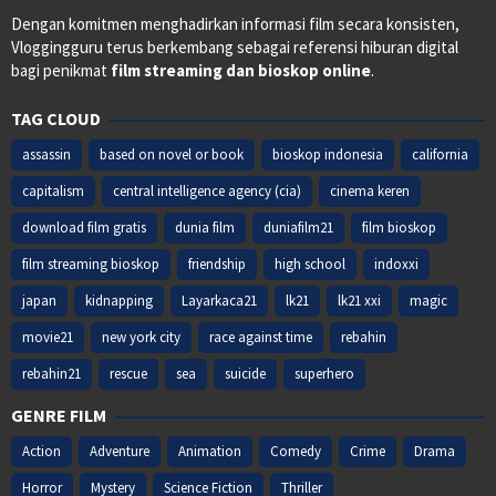
Dengan komitmen menghadirkan informasi film secara konsisten,
Vloggingguru terus berkembang sebagai referensi hiburan digital
bagi penikmat
film streaming dan bioskop online
.
TAG CLOUD
assassin
based on novel or book
bioskop indonesia
california
capitalism
central intelligence agency (cia)
cinema keren
download film gratis
dunia film
duniafilm21
film bioskop
film streaming bioskop
friendship
high school
indoxxi
japan
kidnapping
Layarkaca21
lk21
lk21 xxi
magic
movie21
new york city
race against time
rebahin
rebahin21
rescue
sea
suicide
superhero
GENRE FILM
Action
Adventure
Animation
Comedy
Crime
Drama
Horror
Mystery
Science Fiction
Thriller