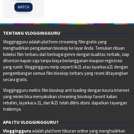
2020
WATCH
TENTANG VLOGGINGGURU
Vloggingguru adalah platform streaming film gratis yang
menghadirkan pengalaman bioskop ke layar Anda. Temukan ribuan
koleksi film terbaru dari berbagai genre dengan kualitas terbaik, siap
ditonton kapan saja tanpa biaya berlangganan maupun registrasi
yang rumit. Vloggingguru mirip seperti lk21 atau layarkaca21 dengan
pengembangan semua film bioskop terbaru yang resmi ditayangkan
secara gratis.
Vloggingguru meliris film bioskop anti loading dengan kouta internet
yang minim bisa menyaksikan streaming bioskop favorit kalian.
rebahin, layarkaca 21, dan lk21 telah diliris disini. dapatkan tayangan
trailernya.
APA ITU VLOGGINGGURU?
Vloggingguru
adalah platform hiburan online yang menghadirkan