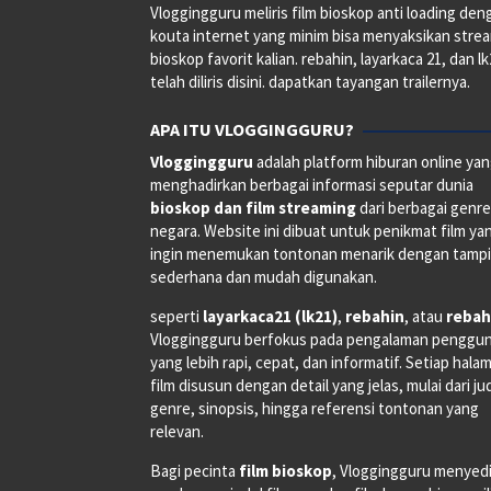
Vloggingguru meliris film bioskop anti loading den
kouta internet yang minim bisa menyaksikan stre
bioskop favorit kalian. rebahin, layarkaca 21, dan l
telah diliris disini. dapatkan tayangan trailernya.
APA ITU VLOGGINGGURU?
Vloggingguru
adalah platform hiburan online ya
menghadirkan berbagai informasi seputar dunia
bioskop dan film streaming
dari berbagai genr
negara. Website ini dibuat untuk penikmat film ya
ingin menemukan tontonan menarik dengan tampi
sederhana dan mudah digunakan.
seperti
layarkaca21 (lk21)
,
rebahin
, atau
rebah
Vloggingguru berfokus pada pengalaman penggu
yang lebih rapi, cepat, dan informatif. Setiap hala
film disusun dengan detail yang jelas, mulai dari ju
genre, sinopsis, hingga referensi tontonan yang
relevan.
Bagi pecinta
film bioskop
, Vloggingguru menyed