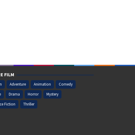
E FILM
on
Adventure
Animation
Comedy
e
Drama
Horror
Mystery
ce Fiction
Thriller