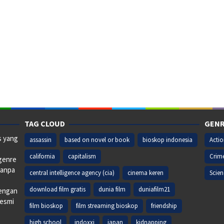
TAG CLOUD
GENR
s yang
assassin
based on novel or book
bioskop indonesia
Acti
california
capitalism
Crim
 genre
tanpa
central intelligence agency (cia)
cinema keren
Scien
download film gratis
dunia film
duniafilm21
dengan
resmi
film bioskop
film streaming bioskop
friendship
high school
indoxxi
japan
kidnapping