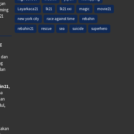
gan
Layarkaca21
lk21
lk21 xxi
magic
movie21
aming
k21
new york city
race against time
rebahin
rebahin21
rescue
sea
suicide
superhero
ng
e dan
ng
lan
in21
,
na
man
dul,
iakan