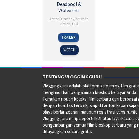
Deadpool &
Wolverine
Action
,
Comedy
,
Science
Fiction
,
USA
24
Shawn
TRAILER
Jul
Levy
2024
WATCH
TENTANG VLOGGINGGURU
Vloggingguru adalah platform streaming film grati
menghadirkan pengalaman bioskop ke layar Anda.
Temukan ribuan koleksi film terbaru dari berbagai
dengan kualitas terbaik, siap ditonton kapan saja 
biaya berlangganan maupun registrasi yang rumit.
Vloggingguru mirip seperti lk21 atau layarkaca21 
pengembangan semua film bioskop terbaru yang 
ditayangkan secara gratis.