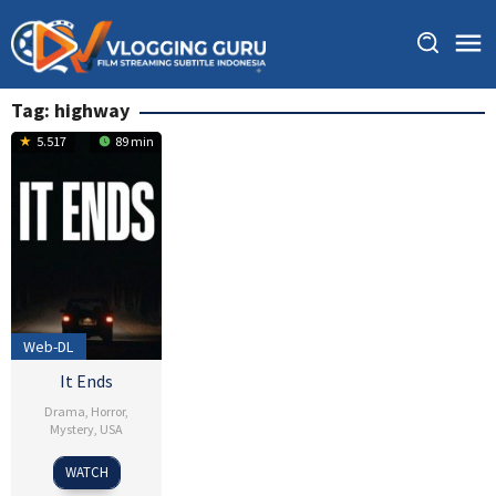
Skip
to
content
Tag:
highway
5.517
89 min
Web-DL
It Ends
Drama
,
Horror
,
Mystery
,
USA
7
Alexander
WATCH
Mar
Ullom