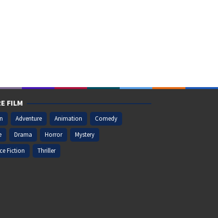
E FILM
on
Adventure
Animation
Comedy
e
Drama
Horror
Mystery
ce Fiction
Thriller