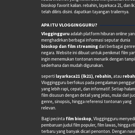
bioskop favorit kalian. rebahin, layarkaca 21, dan l
telah diliris disini. dapatkan tayangan trailernya.
APA ITU VLOGGINGGURU?
Vloggingguru
adalah platform hiburan online ya
menghadirkan berbagai informasi seputar dunia
bioskop dan film streaming
dari berbagai genr
negara. Website ini dibuat untuk penikmat film ya
ingin menemukan tontonan menarik dengan tampi
sederhana dan mudah digunakan.
seperti
layarkaca21 (lk21)
,
rebahin
, atau
rebah
Vloggingguru berfokus pada pengalaman penggu
yang lebih rapi, cepat, dan informatif. Setiap hala
film disusun dengan detail yang jelas, mulai dari ju
genre, sinopsis, hingga referensi tontonan yang
relevan.
Bagi pecinta
film bioskop
, Vloggingguru menyed
pembaruan judul film populer, film lawas, hingga ri
terbaru yang banyak dicari penonton. Dengan navi