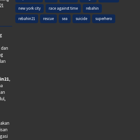
k21
new york city
race against time
rebahin
rebahin21
rescue
sea
suicide
superhero
ng
e dan
ng
lan
in21
,
na
man
dul,
iakan
lisan
gasi