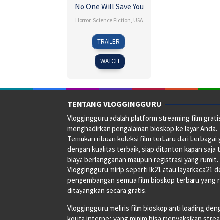
No One Will Save You
Horror
,
Science Fiction
,
USA
21
Brian
TRAILER
Sep
Duffield
2023
WATCH
TENTANG VLOGGINGGURU
Vloggingguru adalah platform streaming film grati
menghadirkan pengalaman bioskop ke layar Anda.
Temukan ribuan koleksi film terbaru dari berbagai
dengan kualitas terbaik, siap ditonton kapan saja 
biaya berlangganan maupun registrasi yang rumit.
Vloggingguru mirip seperti lk21 atau layarkaca21 
pengembangan semua film bioskop terbaru yang 
ditayangkan secara gratis.
Vloggingguru meliris film bioskop anti loading den
kouta internet yang minim bisa menyaksikan stre