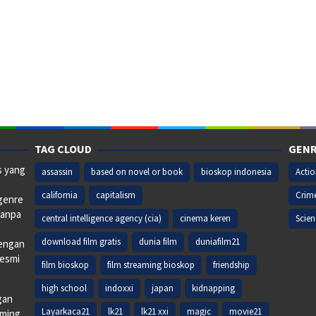
TAG CLOUD
GENR
s yang
assassin
based on novel or book
bioskop indonesia
Acti
california
capitalism
Crim
 genre
tanpa
central intelligence agency (cia)
cinema keren
Scien
download film gratis
dunia film
duniafilm21
dengan
resmi
film bioskop
film streaming bioskop
friendship
high school
indoxxi
japan
kidnapping
gan
Layarkaca21
lk21
lk21 xxi
magic
movie21
aming