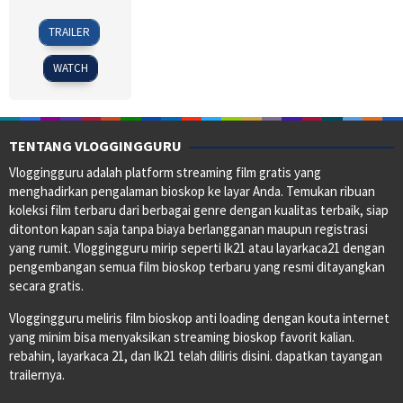
14
Kazuyoshi
TRAILER
Jul
Katayama
2023
WATCH
TENTANG VLOGGINGGURU
Vloggingguru adalah platform streaming film gratis yang
menghadirkan pengalaman bioskop ke layar Anda. Temukan ribuan
koleksi film terbaru dari berbagai genre dengan kualitas terbaik, siap
ditonton kapan saja tanpa biaya berlangganan maupun registrasi
yang rumit. Vloggingguru mirip seperti lk21 atau layarkaca21 dengan
pengembangan semua film bioskop terbaru yang resmi ditayangkan
secara gratis.
Vloggingguru meliris film bioskop anti loading dengan kouta internet
yang minim bisa menyaksikan streaming bioskop favorit kalian.
rebahin, layarkaca 21, dan lk21 telah diliris disini. dapatkan tayangan
trailernya.