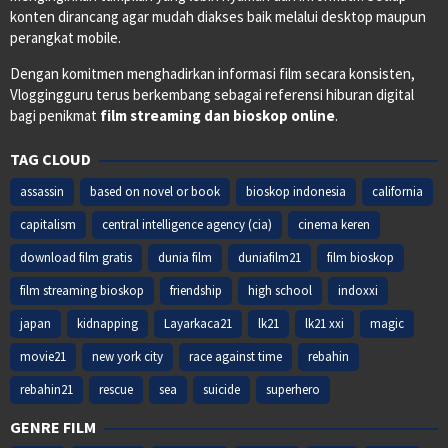
konten dirancang agar mudah diakses baik melalui desktop maupun
perangkat mobile.
Dengan komitmen menghadirkan informasi film secara konsisten,
Vloggingguru terus berkembang sebagai referensi hiburan digital
bagi penikmat
film streaming dan bioskop online
.
TAG CLOUD
assassin
based on novel or book
bioskop indonesia
california
capitalism
central intelligence agency (cia)
cinema keren
download film gratis
dunia film
duniafilm21
film bioskop
film streaming bioskop
friendship
high school
indoxxi
japan
kidnapping
Layarkaca21
lk21
lk21 xxi
magic
movie21
new york city
race against time
rebahin
rebahin21
rescue
sea
suicide
superhero
GENRE FILM