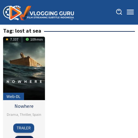
Skip
to
content
Tag:
lost at sea
7.337
109 min
Web-DL
Nowhere
Drama
,
Thriller
,
Spain
29
Albert
TRAILER
Sep
Pintó
2023