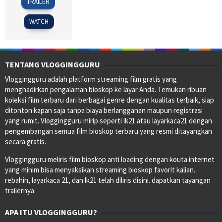
TRAILER
Jun
Hensleigh
2025
WATCH
TENTANG VLOGGINGGURU
Vloggingguru adalah platform streaming film gratis yang
menghadirkan pengalaman bioskop ke layar Anda. Temukan ribuan
koleksi film terbaru dari berbagai genre dengan kualitas terbaik, siap
ditonton kapan saja tanpa biaya berlangganan maupun registrasi
yang rumit. Vloggingguru mirip seperti lk21 atau layarkaca21 dengan
pengembangan semua film bioskop terbaru yang resmi ditayangkan
secara gratis.
Vloggingguru meliris film bioskop anti loading dengan kouta internet
yang minim bisa menyaksikan streaming bioskop favorit kalian.
rebahin, layarkaca 21, dan lk21 telah diliris disini. dapatkan tayangan
trailernya.
APA ITU VLOGGINGGURU?