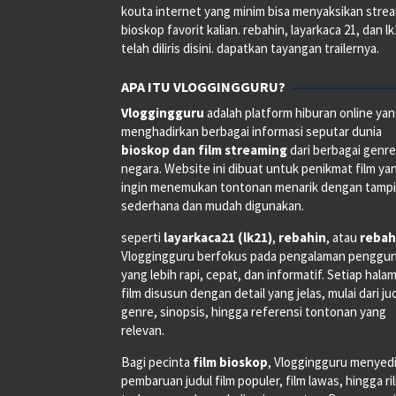
kouta internet yang minim bisa menyaksikan stre
bioskop favorit kalian. rebahin, layarkaca 21, dan l
telah diliris disini. dapatkan tayangan trailernya.
APA ITU VLOGGINGGURU?
Vloggingguru
adalah platform hiburan online ya
menghadirkan berbagai informasi seputar dunia
bioskop dan film streaming
dari berbagai genr
negara. Website ini dibuat untuk penikmat film ya
ingin menemukan tontonan menarik dengan tampi
sederhana dan mudah digunakan.
seperti
layarkaca21 (lk21)
,
rebahin
, atau
rebah
Vloggingguru berfokus pada pengalaman penggu
yang lebih rapi, cepat, dan informatif. Setiap hala
film disusun dengan detail yang jelas, mulai dari ju
genre, sinopsis, hingga referensi tontonan yang
relevan.
Bagi pecinta
film bioskop
, Vloggingguru menyed
pembaruan judul film populer, film lawas, hingga ri