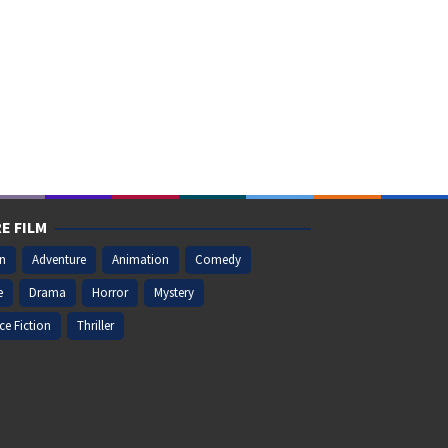
E FILM
on
Adventure
Animation
Comedy
e
Drama
Horror
Mystery
ce Fiction
Thriller