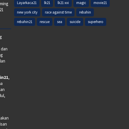
Layarkaca21
lk21
lk21 xxi
magic
movie21
aming
k21
new york city
race against time
rebahin
rebahin21
rescue
sea
suicide
superhero
ng
e dan
ng
lan
in21
,
na
man
dul,
iakan
lisan