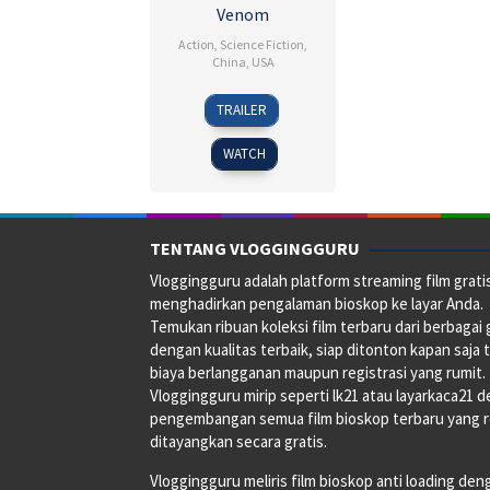
Venom
Action
,
Science Fiction
,
China
,
USA
28
K.C.
TRAILER
Sep
Hodenfield
2018
WATCH
TENTANG VLOGGINGGURU
Vloggingguru adalah platform streaming film grati
menghadirkan pengalaman bioskop ke layar Anda.
Temukan ribuan koleksi film terbaru dari berbagai
dengan kualitas terbaik, siap ditonton kapan saja 
biaya berlangganan maupun registrasi yang rumit.
Vloggingguru mirip seperti lk21 atau layarkaca21 
pengembangan semua film bioskop terbaru yang 
ditayangkan secara gratis.
Vloggingguru meliris film bioskop anti loading den