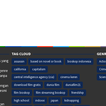
TAG CLOUD
GENR
s yang
assassin
based on novel or book
bioskop indonesia
Acti
california
capitalism
Crim
 genre
tanpa
central intelligence agency (cia)
cinema keren
Scien
download film gratis
dunia film
duniafilm21
dengan
resmi
film bioskop
film streaming bioskop
friendship
high school
indoxxi
japan
kidnapping
gan