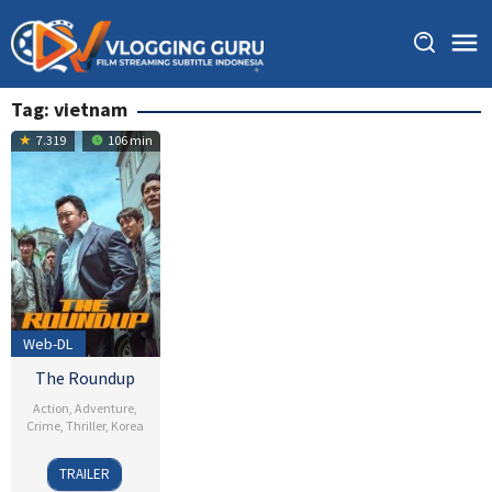
Skip
to
content
Tag:
vietnam
7.319
106 min
Web-DL
The Roundup
Action
,
Adventure
,
Crime
,
Thriller
,
Korea
18
Kim
TRAILER
May
Yong-