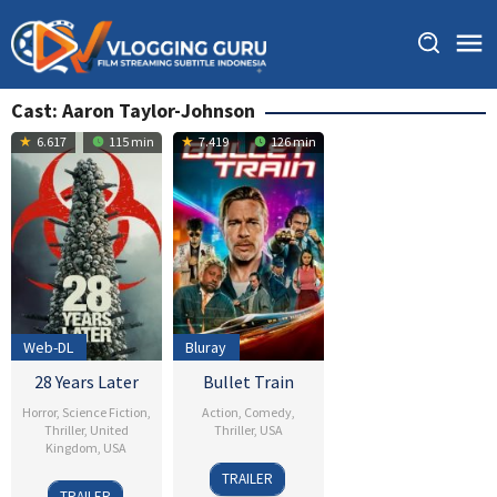
Skip
to
content
Cast:
Aaron Taylor-Johnson
6.617
115 min
7.419
126 min
Web-DL
Bluray
28 Years Later
Bullet Train
Horror
,
Science Fiction
,
Action
,
Comedy
,
Thriller
,
United
Thriller
,
USA
Kingdom
,
USA
3
Andrea
TRAILER
18
Danny
Aug
Manners
TRAILER