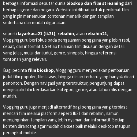
berbagai informasi seputar dunia
bioskop dan film streaming
dari
berbagai genre dan negara. Website ini dibuat untuk penikmat film
yang ingin menemukan tontonan menarik dengan tampilan
sederhana dan mudah digunakan.
seperti
layarkaca21 (lk21)
,
rebahin
, atau
rebahin21
,
Vloggingguru berfokus pada pengalaman pengguna yang lebih rapi,
cepat, dan informatif. Setiap halaman film disusun dengan detail
yang jelas, mulai dari judul, genre, sinopsis, hingga referensi
tontonan yang relevan.
Bagi pecinta
film bioskop
, Vloggingguru menyediakan pembaruan
judul film populer, film lawas, hingga rilisan terbaru yang banyak dicari
penonton. Dengan navigasi yang terstruktur, pengunjung dapat
menjelajahi film berdasarkan kategori, genre, atau tahun rilis dengan
mudah.
Vloggingguru juga menjadi alternatif bagi pengguna yang terbiasa
mencari film melalui platform seperti lk21 dan rebahin, namun
menginginkan tampilan yang lebih nyaman dan informatif. Setiap
konten dirancang agar mudah diakses baik melalui desktop maupun
perangkat mobile.