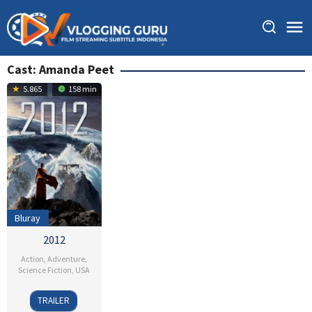
Skip
to
content
Cast:
Amanda Peet
5.865
158 min
Bluray
2012
Action
,
Adventure
,
Science Fiction
,
USA
10
Roland
TRAILER
Oct
Emmerich