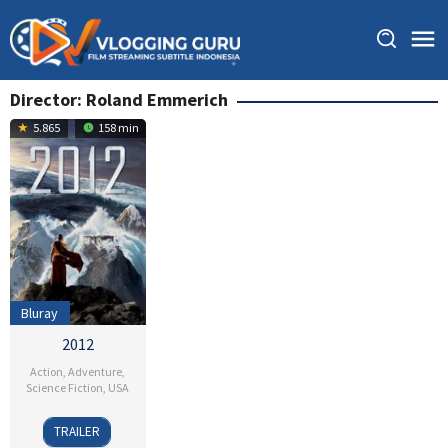
Skip
to
content
Director:
Roland Emmerich
5.865
158 min
Bluray
2012
Action
,
Adventure
,
Science Fiction
,
USA
10
Roland
TRAILER
Oct
Emmerich