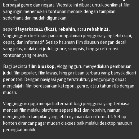
berbagai genre dan negara. Website ini dibuat untuk penikmat film
yang ingin menemukan tontonan menarik dengan tampilan
sederhana dan mudah digunakan.
seperti
layarkaca21 (lk21)
,
rebahin
, atau
rebahin21
,
Vloggingguru berfokus pada pengalaman pengguna yang lebih rapi,
cepat, dan informatif. Setiap halaman film disusun dengan detail
yang jelas, mulai dari judul, genre, sinopsis, hingga referensi
tontonan yang relevan.
Bagi pecinta
film bioskop
, Vloggingguru menyediakan pembaruan
judul film populer, film lawas, hingga rilisan terbaru yang banyak dicari
penonton. Dengan navigasi yang terstruktur, pengunjung dapat
menjelajahi film berdasarkan kategori, genre, atau tahun rilis dengan
mudah.
Vloggingguru juga menjadi alternatif bagi pengguna yang terbiasa
mencari film melalui platform seperti lk21 dan rebahin, namun
menginginkan tampilan yang lebih nyaman dan informatif. Setiap
konten dirancang agar mudah diakses baik melalui desktop maupun
perangkat mobile.