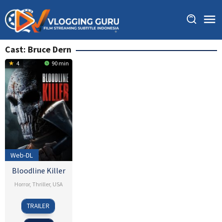
Skip
to
content
Cast:
Bruce Dern
4
90 min
Web-DL
Bloodline Killer
Horror
,
Thriller
,
USA
26
Ante
TRAILER
Apr
Novakovic
2024