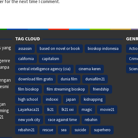
er for the next time I comment.
TAG CLOUD
GENR
s yang
assassin
based on novel or book
bioskop indonesia
Acti
california
capitalism
Crim
 genre
tanpa
central intelligence agency (cia)
cinema keren
Scien
download film gratis
dunia film
duniafilm21
dengan
resmi
film bioskop
film streaming bioskop
friendship
high school
indoxxi
japan
kidnapping
gan
Layarkaca21
lk21
lk21 xxi
magic
movie21
aming
k21
new york city
race against time
rebahin
rebahin21
rescue
sea
suicide
superhero