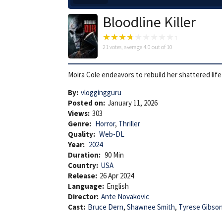
Bloodline Killer
21
votes, average
4.0
out of 10
Moira Cole endeavors to rebuild her shattered lif
By:
vloggingguru
Posted on:
January 11, 2026
Views:
303
Genre:
Horror
,
Thriller
Quality:
Web-DL
Year:
2024
Duration:
90 Min
Country:
USA
Release:
26 Apr 2024
Language:
English
Director:
Ante Novakovic
Cast:
Bruce Dern
,
Shawnee Smith
,
Tyrese Gibso