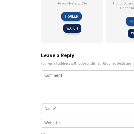
Horror
,
Mystery
,
USA
Horror
,
Scienc
United 
23
David
TRAILER
Apr
F.
TR
2025
Sandberg
WATCH
W
Leave a Reply
Your email address will not be published.
Required fields are