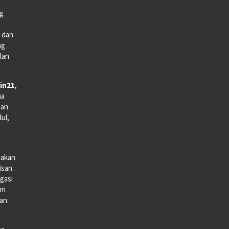
ng
e dan
ng
lan
in21
,
na
man
dul,
iakan
lisan
gasi
lm
gan