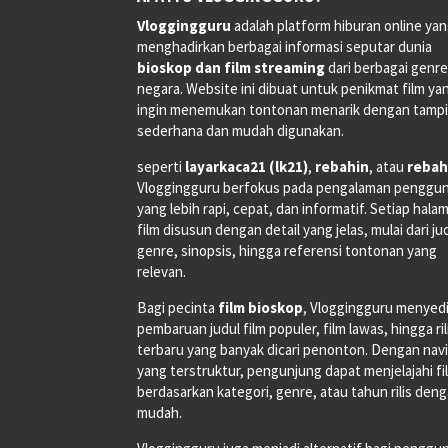
Vloggingguru
adalah platform hiburan online ya
menghadirkan berbagai informasi seputar dunia
bioskop dan film streaming
dari berbagai genr
negara. Website ini dibuat untuk penikmat film ya
ingin menemukan tontonan menarik dengan tampi
sederhana dan mudah digunakan.
seperti
layarkaca21 (lk21)
,
rebahin
, atau
rebah
Vloggingguru berfokus pada pengalaman penggu
yang lebih rapi, cepat, dan informatif. Setiap hala
film disusun dengan detail yang jelas, mulai dari ju
genre, sinopsis, hingga referensi tontonan yang
relevan.
Bagi pecinta
film bioskop
, Vloggingguru menyed
pembaruan judul film populer, film lawas, hingga ri
terbaru yang banyak dicari penonton. Dengan navi
yang terstruktur, pengunjung dapat menjelajahi fi
berdasarkan kategori, genre, atau tahun rilis den
mudah.