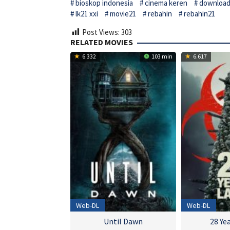
bioskop indonesia
cinema keren
download 
lk21 xxi
movie21
rebahin
rebahin21
Post Views:
303
RELATED MOVIES
6.332
103 min
6.617
Web-DL
Web-DL
Until Dawn
28 Ye