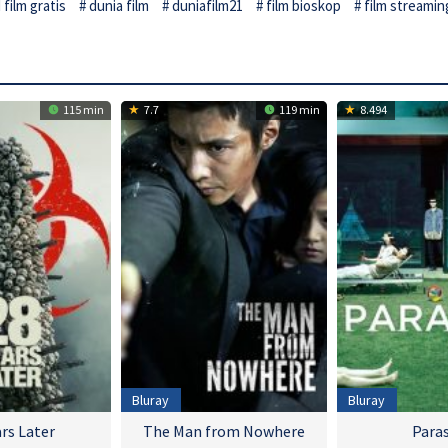
film gratis
dunia film
duniafilm21
film bioskop
film streamin
115 min
7.7
119 min
8.494
Bluray
Bluray
ars Later
The Man from Nowhere
Paras