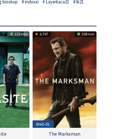
g bioskop
indoxxi
Layarkaca21
lk21
133 min
6.797
108 min
Web-DL
ite
The Marksman