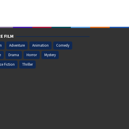
E FILM
on
Adventure
Animation
Comedy
e
Drama
Horror
Mystery
ce Fiction
Thriller