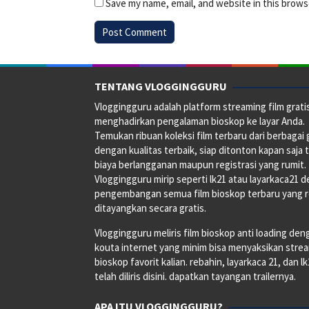
Save my name, email, and website in this brows
TENTANG VLOGGINGGURU
Vloggingguru adalah platform streaming film grati
menghadirkan pengalaman bioskop ke layar Anda.
Temukan ribuan koleksi film terbaru dari berbagai
dengan kualitas terbaik, siap ditonton kapan saja 
biaya berlangganan maupun registrasi yang rumit.
Vloggingguru mirip seperti lk21 atau layarkaca21 
pengembangan semua film bioskop terbaru yang 
ditayangkan secara gratis.
Vloggingguru meliris film bioskop anti loading den
kouta internet yang minim bisa menyaksikan stre
bioskop favorit kalian. rebahin, layarkaca 21, dan l
telah diliris disini. dapatkan tayangan trailernya.
APA ITU VLOGGINGGURU?