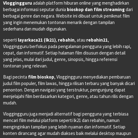
Vloggingguru
adalah platform hiburan online yang menghadirkan
berbagai informasi seputar dunia
bioskop dan film streaming
dari
berbagai genre dan negara. Website ini dibuat untuk penikmat film
yang ingin menemukan tontonan menarik dengan tampilan
sederhana dan mudah digunakan.
seperti
layarkaca21 (lk21)
,
rebahin
, atau
rebahin21
,
Vloggingguru berfokus pada pengalaman pengguna yang lebih rapi,
cepat, dan informatif. Setiap halaman film disusun dengan detail
yang jelas, mulai dari judul, genre, sinopsis, hingga referensi
tontonan yang relevan.
Bagi pecinta
film bioskop
, Vloggingguru menyediakan pembaruan
judul film populer, film lawas, hingga rilisan terbaru yang banyak dicari
penonton. Dengan navigasi yang terstruktur, pengunjung dapat
menjelajahi film berdasarkan kategori, genre, atau tahun rilis dengan
mudah.
Vloggingguru juga menjadi alternatif bagi pengguna yang terbiasa
mencari film melalui platform seperti lk21 dan rebahin, namun
menginginkan tampilan yang lebih nyaman dan informatif. Setiap
konten dirancang agar mudah diakses baik melalui desktop maupun