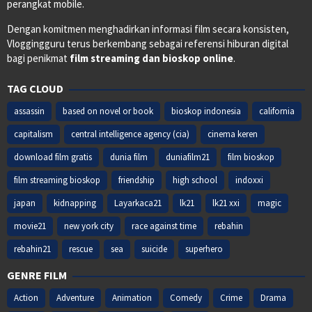
perangkat mobile.
Dengan komitmen menghadirkan informasi film secara konsisten,
Vloggingguru terus berkembang sebagai referensi hiburan digital
bagi penikmat
film streaming dan bioskop online
.
TAG CLOUD
assassin
based on novel or book
bioskop indonesia
california
capitalism
central intelligence agency (cia)
cinema keren
download film gratis
dunia film
duniafilm21
film bioskop
film streaming bioskop
friendship
high school
indoxxi
japan
kidnapping
Layarkaca21
lk21
lk21 xxi
magic
movie21
new york city
race against time
rebahin
rebahin21
rescue
sea
suicide
superhero
GENRE FILM
Action
Adventure
Animation
Comedy
Crime
Drama