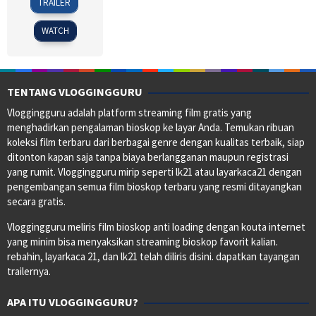
TRAILER
Nov
Trachtenberg
2025
WATCH
TENTANG VLOGGINGGURU
Vloggingguru adalah platform streaming film gratis yang
menghadirkan pengalaman bioskop ke layar Anda. Temukan ribuan
koleksi film terbaru dari berbagai genre dengan kualitas terbaik, siap
ditonton kapan saja tanpa biaya berlangganan maupun registrasi
yang rumit. Vloggingguru mirip seperti lk21 atau layarkaca21 dengan
pengembangan semua film bioskop terbaru yang resmi ditayangkan
secara gratis.
Vloggingguru meliris film bioskop anti loading dengan kouta internet
yang minim bisa menyaksikan streaming bioskop favorit kalian.
rebahin, layarkaca 21, dan lk21 telah diliris disini. dapatkan tayangan
trailernya.
APA ITU VLOGGINGGURU?