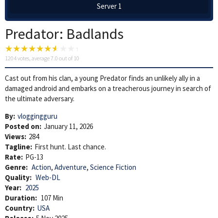
Server 1
Predator: Badlands
1204
votes, average
7.0
out of 10
Cast out from his clan, a young Predator finds an unlikely ally in a
damaged android and embarks on a treacherous journey in search of
the ultimate adversary.
By:
vloggingguru
Posted on:
January 11, 2026
Views:
284
Tagline:
First hunt. Last chance.
Rate:
PG-13
Genre:
Action
,
Adventure
,
Science Fiction
Quality:
Web-DL
Year:
2025
Duration:
107 Min
Country:
USA