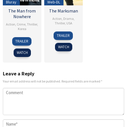
Bluray
Web-DL
The Man from
The Marksman
Nowhere
Action
,
Drama
,
Thriller
,
USA
Action
,
Crime
,
Thriller
,
Korea
15
Robert
TRAILER
4
Lee
Jan
Lorenz
TRAILER
Aug
Jeong-
2021
WATCH
2010
beom
WATCH
Leave a Reply
Your email address will not be published.
Required fields are marked
*