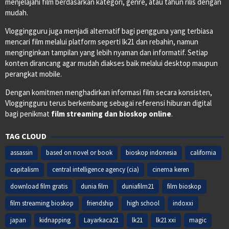
menjelajahi film berdasarkan kategori, genre, atau tahun rilis dengan
mudah.
Vloggingguru juga menjadi alternatif bagi pengguna yang terbiasa
mencari film melalui platform seperti lk21 dan rebahin, namun
menginginkan tampilan yang lebih nyaman dan informatif. Setiap
konten dirancang agar mudah diakses baik melalui desktop maupun
perangkat mobile.
Dengan komitmen menghadirkan informasi film secara konsisten,
Vloggingguru terus berkembang sebagai referensi hiburan digital
bagi penikmat
film streaming dan bioskop online
.
TAG CLOUD
assassin
based on novel or book
bioskop indonesia
california
capitalism
central intelligence agency (cia)
cinema keren
download film gratis
dunia film
duniafilm21
film bioskop
film streaming bioskop
friendship
high school
indoxxi
japan
kidnapping
Layarkaca21
lk21
lk21 xxi
magic