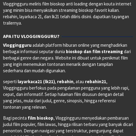
Vloggingguru meliris film bioskop anti loading dengan kouta internet
yang minim bisa menyaksikan streaming bioskop favorit kalian.
rebahin, layarkaca 21, dan lk21 telah diliris disini. dapatkan tayangan
trailernya.
APA ITU VLOGGINGGURU?
Vloggingguru
adalah platform hiburan online yang menghadirkan
berbagai informasi seputar dunia
bioskop dan film streaming
dari
berbagai genre dan negara. Website ini dibuat untuk penikmat film
yang ingin menemukan tontonan menarik dengan tampilan
sederhana dan mudah digunakan.
seperti
layarkaca21 (lk21)
,
rebahin
, atau
rebahin21
,
Vloggingguru berfokus pada pengalaman pengguna yang lebih rapi,
cepat, dan informatif. Setiap halaman film disusun dengan detail
yang jelas, mulai dari judul, genre, sinopsis, hingga referensi
tontonan yang relevan.
Bagi pecinta
film bioskop
, Vloggingguru menyediakan pembaruan
judul film populer, film lawas, hingga rilisan terbaru yang banyak dicari
penonton. Dengan navigasi yang terstruktur, pengunjung dapat