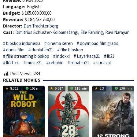
Release:
5 Nov 2025
Language:
English
Budget:
$ 105.000.000,00
Revenue:
$ 184.433.750,00
Director:
Dan Trachtenberg
Cast:
Dimitrius Schuster-Koloamatangi
,
Elle Fanning
,
Ravi Narayan
bioskop indonesia
cinema keren
download film gratis
dunia film
duniafilm21
film bioskop
film streaming bioskop
indoxxi
Layarkaca21
lk21
lk21 xxi
movie21
rebahin
rebahin21
survival
Post Views:
284
RELATED MOVIES
8.312
102 min
6.617
115 min
6.3
130 min