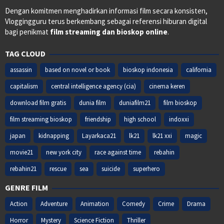
Dengan komitmen menghadirkan informasi film secara konsisten,
Vloggingguru terus berkembang sebagai referensi hiburan digital
bagi penikmat
film streaming dan bioskop online
.
TAG CLOUD
assassin
based on novel or book
bioskop indonesia
california
capitalism
central intelligence agency (cia)
cinema keren
download film gratis
dunia film
duniafilm21
film bioskop
film streaming bioskop
friendship
high school
indoxxi
japan
kidnapping
Layarkaca21
lk21
lk21 xxi
magic
movie21
new york city
race against time
rebahin
rebahin21
rescue
sea
suicide
superhero
GENRE FILM
Action
Adventure
Animation
Comedy
Crime
Drama
Horror
Mystery
Science Fiction
Thriller