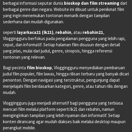
berbagai informasi seputar dunia
bioskop dan film streaming
dari
berbagai genre dan negara. Website ini dibuat untuk penikmat film
yang ingin menemukan tontonan menarik dengan tampilan
sederhana dan mudah digunakan.
seperti
layarkaca21 (lk21)
,
rebahin
, atau
rebahin21
,
Vloggingguru berfokus pada pengalaman pengguna yang lebih rapi,
cepat, dan informatif. Setiap halaman film disusun dengan detail
yang jelas, mulai dari judul, genre, sinopsis, hingga referensi
tontonan yang relevan.
Bagi pecinta
film bioskop
, Vloggingguru menyediakan pembaruan
judul film populer, film lawas, hingga rilisan terbaru yang banyak dicari
penonton. Dengan navigasi yang terstruktur, pengunjung dapat
menjelajahi film berdasarkan kategori, genre, atau tahun rilis dengan
mudah.
Vloggingguru juga menjadi alternatif bagi pengguna yang terbiasa
mencari film melalui platform seperti lk21 dan rebahin, namun
menginginkan tampilan yang lebih nyaman dan informatif. Setiap
konten dirancang agar mudah diakses baik melalui desktop maupun
perangkat mobile.